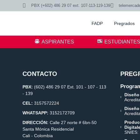
PBX (+602) 486 29 07 ext. 107-113-119-139
telemercad
FADP
Pregrados
ASPIRANTES
ESTUDIANTE
CONTACTO
PREG
Program
PBX:
(602) 486 29 07 Ext. 101 - 107 - 113
- 139
Diseño
Acredit
CEL:
3157572224
Diseño
WHATSAPP:
3152172709
Acredit
Produc
DIRECCIÓN:
Calle 27 norte # 6bn-50
Digital
Santa Mónica Residencial
SNIES:
Cali - Colombia