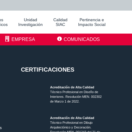
os
Unidad
Calidad
Pertinencia e
icos
Investigación
SIAC
Impacto Social
EMPRESA
COMUNICADOS
CERTIFICACIONES
Acreditación de Alta Calidad
Técnico Profesional en Diseño de
Interiores. Resolución MEN. 002302
de Marzo 1 de 2022.
Acreditación de Alta Calidad
Técnico Profesional en Dibujo
s
Arquitectónico y Decoración.
Resolución MEN.
001243 del 21 de