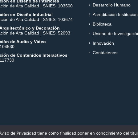
ión en Diseño de Interiores
Desarrollo Humano
ación de Alta Calidad | SNIES: 103500
ión en Diseño Industrial
Acreditación Institucion
ación de Alta Calidad | SNIES: 103674
Biblioteca
Arquitectónico y Decoración
ación de Alta Calidad | SNIES: 52093
Unidad de Investigació
ción de Audio y Video
Innovación
 104530
Contáctenos
ción de Contenidos Interactivos
 117730
VIGILADA MINEDUCACIÓN.
Aviso de Privacidad tiene como finalidad poner en conocimiento del titul
por el Ministerio de Educación Nacional. © 2017-2026 Todos los derechos