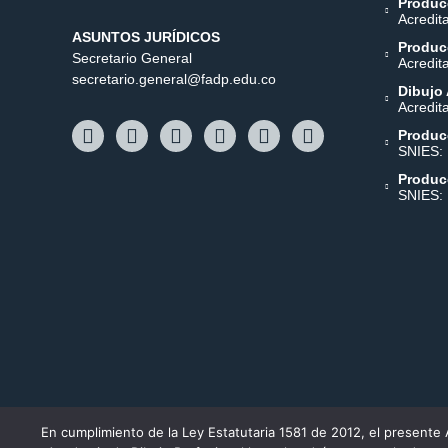
Producc
Acredit
ASUNTOS JURÍDICOS
Producc
Secretario General
Acredit
secretario.general@fadp.edu.co
Dibujo 
Acredit
Produc
SNIES:
Produc
SNIES:
En cumplimiento de la Ley Estatutaria 1581 de 2012, el presente 
Personería Jurídica 18638 noviembre 19/84. Aprobado 