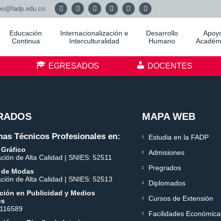
eo@fadp.edu.co
Educación
Internacionalización e
Desarrollo
Apoy
Continua
Interculturalidad
Humano
Académ
S
EGRESADOS
DOCENTES
RADOS
MAPA WEB
as Técnicos Profesionales en:
Estudia en la FADP
 Gráfico
Admisiones
ación de Alta Calidad | SNIES: 52511
Pregrados
 de Modas
ación de Alta Calidad | SNIES: 52513
Diplomados
ción en Publicidad y Medios
Cursos de Extensión
es
 116589
Facilidades Económica