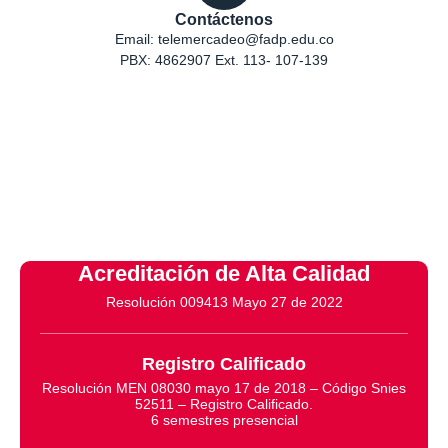
Contáctenos
Email: telemercadeo@fadp.edu.co
PBX: 4862907 Ext. 113- 107-139
Acreditación de Alta Calidad
Resolución 009413 Mayo 27 de 2022
Registro Calificado
Resolución MEN 08030 mayo 17 de 2018 – Código Snies
52511 – Registro Calificado.
6 semestres presencial