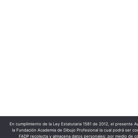
En cumplimiento de la Ley Estatutaria 1581 de 2012, el presente Av
la Fundación Academia de Dibujo Profesional la cual podrá ser co
FADP recolecta y almacena datos personales; por medio de co