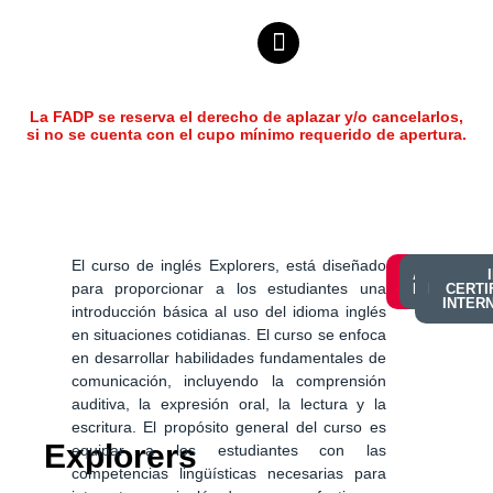
La FADP se reserva el derecho de aplazar y/o cancelarlos,
si no se cuenta con el cupo mínimo requerido de apertura.
El curso de inglés Explorers, está diseñado
ACCEDE A 
SOLICITA
PRE-
para proporcionar a los estudiantes una
INFORMACIÓ
PLATAFOR
INSCRIP
CERTI
EN LÍN
INTER
introducción básica al uso del idioma inglés
en situaciones cotidianas. El curso se enfoca
en desarrollar habilidades fundamentales de
comunicación, incluyendo la comprensión
auditiva, la expresión oral, la lectura y la
escritura. El propósito general del curso es
Explorers
equipar a los estudiantes con las
competencias lingüísticas necesarias para