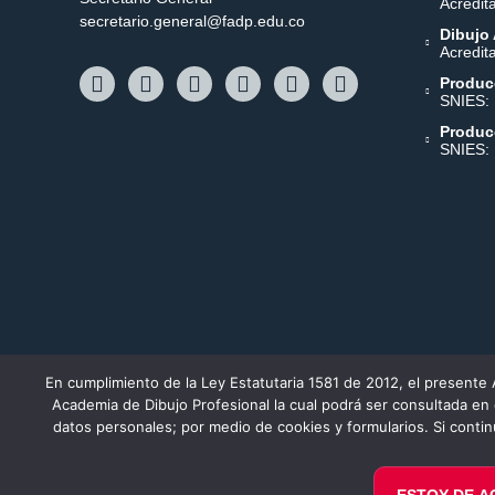
Acredit
secretario.general@fadp.edu.co
Dibujo 
Acredit
Produc
SNIES:
Produc
SNIES:
En cumplimiento de la Ley Estatutaria 1581 de 2012, el presente 
Academia de Dibujo Profesional la cual podrá ser consultada en
Personería Jurídica 18638 noviembre 19/84. Aprobado 
datos personales; por medio de cookies y formularios. Si conti