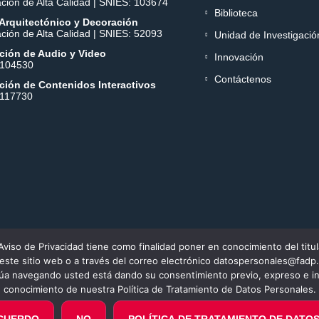
ación de Alta Calidad | SNIES: 103674
Biblioteca
Arquitectónico y Decoración
ación de Alta Calidad | SNIES: 52093
Unidad de Investigació
ción de Audio y Video
Innovación
 104530
Contáctenos
ción de Contenidos Interactivos
 117730
Aviso de Privacidad tiene como finalidad poner en conocimiento del titul
VIGILADA MINEDUCACIÓN.
 este sitio web o a través del correo electrónico datospersonales@fadp.
por el Ministerio de Educación Nacional. © 2017-2026 Todos los derechos
núa navegando usted está dando su consentimiento previo, expreso e in
conocimiento de nuestra Política de Tratamiento de Datos Personales.