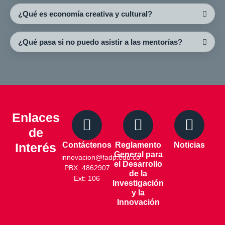
¿Qué es economía creativa y cultural?
¿Qué pasa si no puedo asistir a las mentorías?
Enlaces
de
Interés
Contáctenos
Reglamento
Noticias
General para
innovacion@fadp.edu.co
el Desarrollo
PBX: 4862907
de la
Ext: 106
Investigación
y la
Innovación