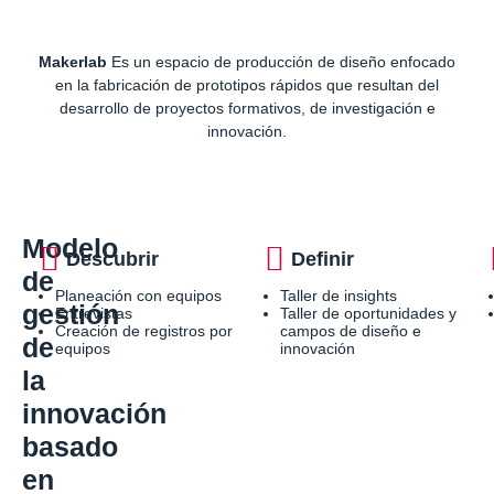
Makerlab
Es un espacio de producción de diseño enfocado
en la fabricación de prototipos rápidos que resultan del
desarrollo de proyectos formativos, de investigación e
innovación.
Modelo
Descubrir
Definir
de
Planeación con equipos
Taller de insights
gestión
Entrevistas
Taller de oportunidades y
Creación de registros por
campos de diseño e
de
equipos
innovación
la
innovación
basado
en