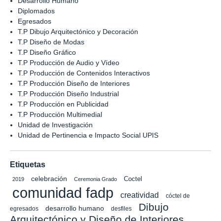
Desarrollo Humano
Diplomados
Egresados
T.P Dibujo Arquitectónico y Decoración
T.P Diseño de Modas
T.P Diseño Gráfico
T.P Producción de Audio y Vídeo
T.P Producción de Contenidos Interactivos
T.P Producción Diseño de Interiores
T.P Producción Diseño Industrial
T.P Producción en Publicidad
T.P Producción Multimedial
Unidad de Investigación
Unidad de Pertinencia e Impacto Social UPIS
Etiquetas
celebración
Coctel
2019
Ceremonia Grado
comunidad fadp
creatividad
cóctel de
Dibujo
desarrollo humano
egresados
desfiles
Arquitectónico y Diseño de Interiores