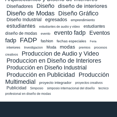
Diseño
diseño de interiores
Diseñadores
Diseño de Modas
Diseño Gráfico
Diseño Industrial
egresados
emprendimiento
estudiantes
estudiantes
estudiantes de audio y vídeo
evento fadp
Eventos
diseño de modas
evento
FADP
fadp
fashion
fechas especiales
Feria
modas
Moda
interiores
Investigacion
premios
procesos
Produccion de Audio y Video
creativos
Produccion en Diseño de Interiores
Producción en Diseño Industrial
Producción en Publicidad
Producción
Multimedial
proyecto integrador
proyectos creativos
Publicidad
Simposio
simposio internacional del diseño
tecnico
profesional en diseño de modas