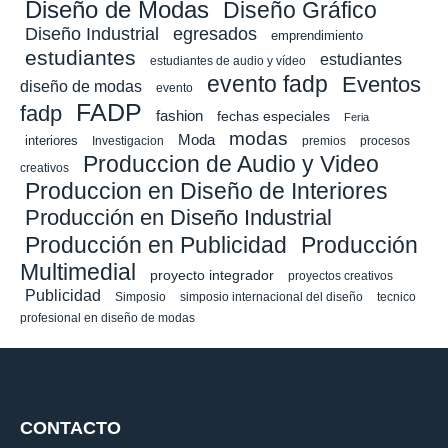
Diseño de Modas
Diseño Gráfico
Diseño Industrial
egresados
emprendimiento
estudiantes
estudiantes
estudiantes de audio y vídeo
evento fadp
Eventos
diseño de modas
evento
FADP
fadp
fashion
fechas especiales
Feria
modas
Moda
interiores
Investigacion
premios
procesos
Produccion de Audio y Video
creativos
Produccion en Diseño de Interiores
Producción en Diseño Industrial
Producción en Publicidad
Producción
Multimedial
proyecto integrador
proyectos creativos
Publicidad
Simposio
simposio internacional del diseño
tecnico
profesional en diseño de modas
CONTACTO