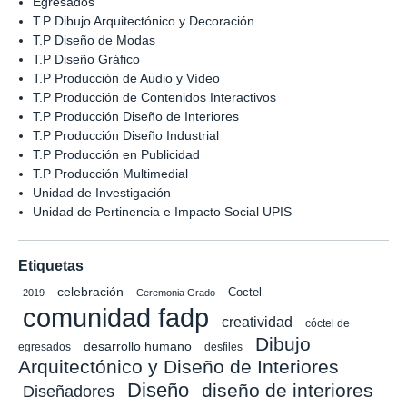
Egresados
T.P Dibujo Arquitectónico y Decoración
T.P Diseño de Modas
T.P Diseño Gráfico
T.P Producción de Audio y Vídeo
T.P Producción de Contenidos Interactivos
T.P Producción Diseño de Interiores
T.P Producción Diseño Industrial
T.P Producción en Publicidad
T.P Producción Multimedial
Unidad de Investigación
Unidad de Pertinencia e Impacto Social UPIS
Etiquetas
celebración
Coctel
2019
Ceremonia Grado
comunidad fadp
creatividad
cóctel de
Dibujo
desarrollo humano
egresados
desfiles
Arquitectónico y Diseño de Interiores
Diseño
diseño de interiores
Diseñadores