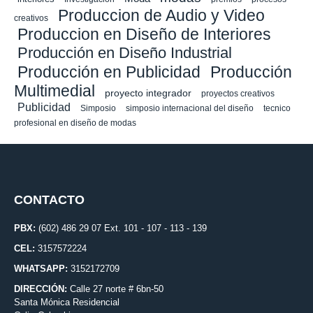
Produccion de Audio y Video
creativos
Produccion en Diseño de Interiores
Producción en Diseño Industrial
Producción en Publicidad
Producción
Multimedial
proyecto integrador
proyectos creativos
Publicidad
Simposio
simposio internacional del diseño
tecnico
profesional en diseño de modas
CONTACTO
PBX:
(602) 486 29 07 Ext. 101 - 107 - 113 - 139
CEL:
3157572224
WHATSAPP:
3152172709
DIRECCIÓN:
Calle 27 norte # 6bn-50
Santa Mónica Residencial