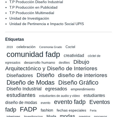
T.P Producción Diseño Industrial
T.P Producción en Publicidad
T.P Producción Multimedial
Unidad de Investigación
Unidad de Pertinencia e Impacto Social UPIS
Etiquetas
celebración
Coctel
2019
Ceremonia Grado
comunidad fadp
creatividad
cóctel de
Dibujo
desarrollo humano
egresados
desfiles
Arquitectónico y Diseño de Interiores
Diseño
diseño de interiores
Diseñadores
Diseño de Modas
Diseño Gráfico
Diseño Industrial
egresados
emprendimiento
estudiantes
estudiantes
estudiantes de audio y vídeo
evento fadp
Eventos
diseño de modas
evento
FADP
fadp
fashion
fechas especiales
Feria
modas
Moda
interiores
Investigacion
premios
procesos