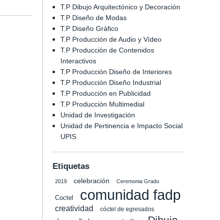
T.P Dibujo Arquitectónico y Decoración
T.P Diseño de Modas
T.P Diseño Gráfico
T.P Producción de Audio y Vídeo
T.P Producción de Contenidos
Interactivos
T.P Producción Diseño de Interiores
T.P Producción Diseño Industrial
T.P Producción en Publicidad
T.P Producción Multimedial
Unidad de Investigación
Unidad de Pertinencia e Impacto Social
UPIS
Etiquetas
celebración
2019
Ceremonia Grado
comunidad fadp
Coctel
creatividad
cóctel de egresados
Dibujo