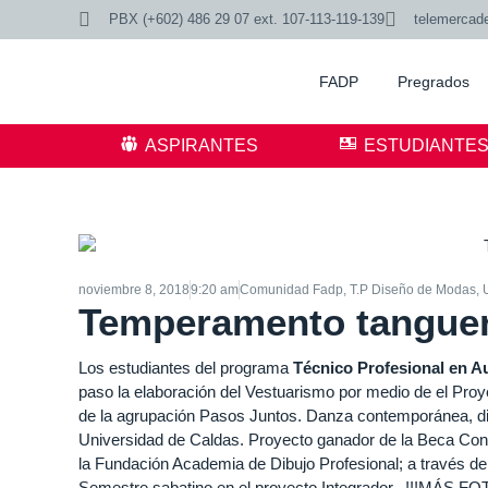
PBX (+602) 486 29 07 ext. 107-113-119-139
telemercad
FADP
Pregrados
ASPIRANTES
ESTUDIANTE
noviembre 8, 2018
9:20 am
Comunidad Fadp
,
T.P Diseño de Modas
,
Temperamento tanguer
Los estudiantes del programa
Técnico Profesional en A
paso la elaboración del Vestuarismo por medio de el Proy
de la agrupación Pasos Juntos. Danza contemporánea, diri
Universidad de Caldas. Proyecto ganador de la Beca Convo
la Fundación Academia de Dibujo Profesional; a través d
Semestre sabatino en el proyecto Integrador.
!!!MÁS FOT