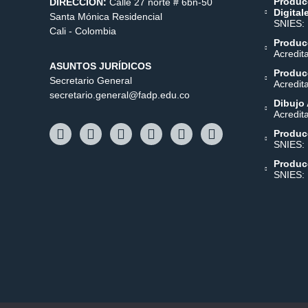
Produc
DIRECCIÓN:
Calle 27 norte # 6bn-50
Digital
Santa Mónica Residencial
SNIES:
Cali - Colombia
Producc
Acredit
ASUNTOS JURÍDICOS
Producc
Secretario General
Acredit
secretario.general@fadp.edu.co
Dibujo 
Acredit
Produc
SNIES:
Produc
SNIES: