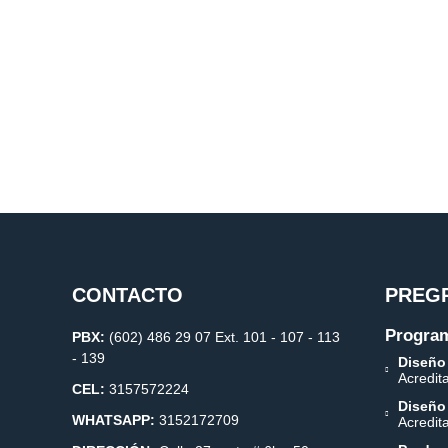
CONTACTO
PREG
Program
PBX:
(602) 486 29 07 Ext. 101 - 107 - 113
- 139
Diseño
Acredit
CEL:
3157572224
Diseño
WHATSAPP:
3152172709
Acredit