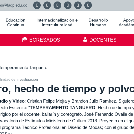
eo@fadp.edu.co
Educación
Internacionalización e
Desarrollo
Apoy
Continua
Interculturalidad
Humano
Académ
S
EGRESADOS
DOCENTES
Unidad de Investigación
o, hecho de tiempo y polv
udio y Video
: Cristian Felipe Mejía y Brandon Julio Ramirez. Siguier
ecto Escénico “
TEMPERAMENTO TANGUERO
, Hecho de tiempo y
gido por el docente, bailarín y coreógrafo. José Fernando Ovalle de 
catoria de Estímulos Ministerio de Cultura 2018. Proyecto en el que
el programa Técnico Profesional en Diseño de Modas; con el grupo de
OS¡¡¡