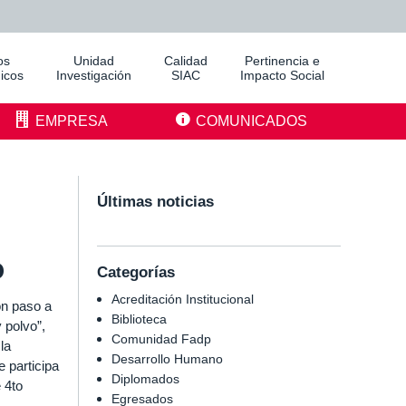
os
Unidad
Calidad
Pertinencia e
icos
Investigación
SIAC
Impacto Social
EMPRESA
COMUNICADOS
Últimas noticias
o
Categorías
Acreditación Institucional
on paso a
Biblioteca
 polvo”,
Comunidad Fadp
la
Desarrollo Humano
 participa
Diplomados
 4to
Egresados