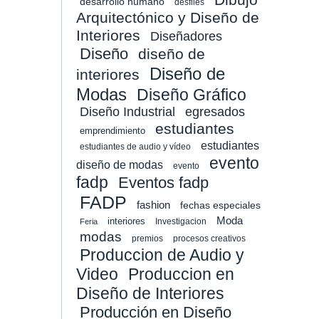
desarrollo humano
desfiles
Arquitectónico y Diseño de
Interiores
Diseñadores
Diseño
diseño de
Diseño de
interiores
Modas
Diseño Gráfico
Diseño Industrial
egresados
estudiantes
emprendimiento
estudiantes
estudiantes de audio y vídeo
evento
diseño de modas
evento
fadp
Eventos fadp
FADP
fashion
fechas especiales
Moda
interiores
Investigacion
Feria
modas
premios
procesos creativos
Produccion de Audio y
Video
Produccion en
Diseño de Interiores
Producción en Diseño