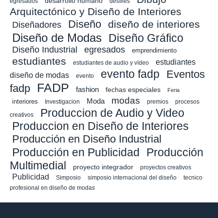
desarrollo humano
egresados
desfiles
Arquitectónico y Diseño de Interiores
Diseño
diseño de interiores
Diseñadores
Diseño de Modas
Diseño Gráfico
Diseño Industrial
egresados
emprendimiento
estudiantes
estudiantes
estudiantes de audio y vídeo
evento fadp
Eventos
diseño de modas
evento
FADP
fadp
fashion
fechas especiales
Feria
modas
Moda
interiores
Investigacion
premios
procesos
Produccion de Audio y Video
creativos
Produccion en Diseño de Interiores
Producción en Diseño Industrial
Producción en Publicidad
Producción
Multimedial
proyecto integrador
proyectos creativos
Publicidad
Simposio
simposio internacional del diseño
tecnico
profesional en diseño de modas