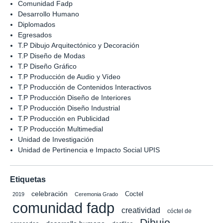
Comunidad Fadp
Desarrollo Humano
Diplomados
Egresados
T.P Dibujo Arquitectónico y Decoración
T.P Diseño de Modas
T.P Diseño Gráfico
T.P Producción de Audio y Vídeo
T.P Producción de Contenidos Interactivos
T.P Producción Diseño de Interiores
T.P Producción Diseño Industrial
T.P Producción en Publicidad
T.P Producción Multimedial
Unidad de Investigación
Unidad de Pertinencia e Impacto Social UPIS
Etiquetas
celebración
Coctel
2019
Ceremonia Grado
comunidad fadp
creatividad
cóctel de
Dibujo