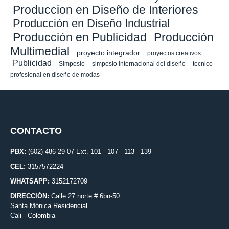
Produccion en Diseño de Interiores
Producción en Diseño Industrial
Producción en Publicidad
Producción
Multimedial
proyecto integrador
proyectos creativos
Publicidad
Simposio
simposio internacional del diseño
tecnico
profesional en diseño de modas
CONTACTO
PBX:
(602) 486 29 07 Ext. 101 - 107 - 113 - 139
CEL:
3157572224
WHATSAPP:
3152172709
DIRECCIÓN:
Calle 27 norte # 6bn-50
Santa Mónica Residencial
Cali - Colombia