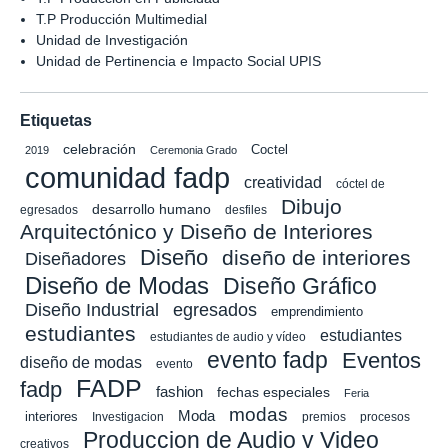
T.P Producción Multimedial
Unidad de Investigación
Unidad de Pertinencia e Impacto Social UPIS
Etiquetas
celebración
Coctel
2019
Ceremonia Grado
comunidad fadp
creatividad
cóctel de
Dibujo
desarrollo humano
egresados
desfiles
Arquitectónico y Diseño de Interiores
Diseño
diseño de interiores
Diseñadores
Diseño de Modas
Diseño Gráfico
Diseño Industrial
egresados
emprendimiento
estudiantes
estudiantes
estudiantes de audio y vídeo
evento fadp
Eventos
diseño de modas
evento
FADP
fadp
fashion
fechas especiales
Feria
modas
Moda
interiores
Investigacion
premios
procesos
Produccion de Audio y Video
creativos