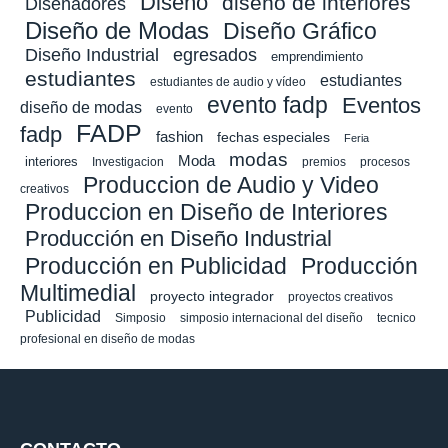
Diseño
diseño de interiores
Diseñadores
Diseño de Modas
Diseño Gráfico
Diseño Industrial
egresados
emprendimiento
estudiantes
estudiantes
estudiantes de audio y vídeo
evento fadp
Eventos
diseño de modas
evento
FADP
fadp
fashion
fechas especiales
Feria
modas
Moda
interiores
Investigacion
premios
procesos
Produccion de Audio y Video
creativos
Produccion en Diseño de Interiores
Producción en Diseño Industrial
Producción en Publicidad
Producción
Multimedial
proyecto integrador
proyectos creativos
Publicidad
Simposio
simposio internacional del diseño
tecnico
profesional en diseño de modas