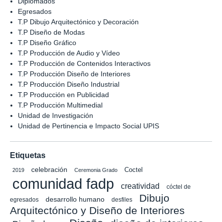
Diplomados
Egresados
T.P Dibujo Arquitectónico y Decoración
T.P Diseño de Modas
T.P Diseño Gráfico
T.P Producción de Audio y Vídeo
T.P Producción de Contenidos Interactivos
T.P Producción Diseño de Interiores
T.P Producción Diseño Industrial
T.P Producción en Publicidad
T.P Producción Multimedial
Unidad de Investigación
Unidad de Pertinencia e Impacto Social UPIS
Etiquetas
celebración
Coctel
2019
Ceremonia Grado
comunidad fadp
creatividad
cóctel de
Dibujo
desarrollo humano
egresados
desfiles
Arquitectónico y Diseño de Interiores