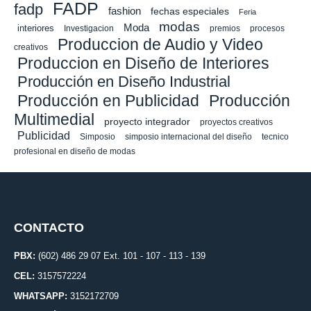
FADP
fadp
fashion
fechas especiales
Feria
modas
Moda
interiores
Investigacion
premios
procesos
Produccion de Audio y Video
creativos
Produccion en Diseño de Interiores
Producción en Diseño Industrial
Producción en Publicidad
Producción
Multimedial
proyecto integrador
proyectos creativos
Publicidad
Simposio
simposio internacional del diseño
tecnico
profesional en diseño de modas
CONTACTO
PBX:
(602) 486 29 07 Ext. 101 - 107 - 113 - 139
CEL:
3157572224
WHATSAPP:
3152172709