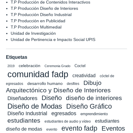
T.P Producción de Contenidos Interactivos
T.P Producción Diseño de Interiores
T.P Producción Diseño Industrial
T.P Producción en Publicidad
T.P Producción Multimedial
Unidad de Investigación
Unidad de Pertinencia e Impacto Social UPIS
Etiquetas
celebración
Coctel
2019
Ceremonia Grado
comunidad fadp
creatividad
cóctel de
Dibujo
desarrollo humano
egresados
desfiles
Arquitectónico y Diseño de Interiores
Diseño
diseño de interiores
Diseñadores
Diseño de Modas
Diseño Gráfico
Diseño Industrial
egresados
emprendimiento
estudiantes
estudiantes
estudiantes de audio y vídeo
evento fadp
Eventos
diseño de modas
evento