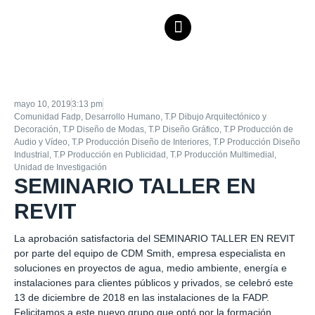
mayo 10, 2019
3:13 pm
Comunidad Fadp
,
Desarrollo Humano
,
T.P Dibujo Arquitectónico y
Decoración
,
T.P Diseño de Modas
,
T.P Diseño Gráfico
,
T.P Producción de
Audio y Vídeo
,
T.P Producción Diseño de Interiores
,
T.P Producción Diseño
Industrial
,
T.P Producción en Publicidad
,
T.P Producción Multimedial
,
Unidad de Investigación
SEMINARIO TALLER EN
REVIT
La aprobación satisfactoria del SEMINARIO TALLER EN REVIT
por parte del equipo de CDM Smith, empresa especialista en
soluciones en proyectos de agua, medio ambiente, energía e
instalaciones para clientes públicos y privados, se celebró este
13 de diciembre de 2018 en las instalaciones de la FADP.
Felicitamos a este nuevo grupo que optó por la formación