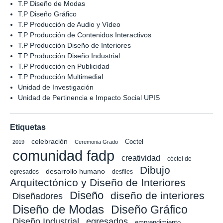
T.P Diseño de Modas
T.P Diseño Gráfico
T.P Producción de Audio y Vídeo
T.P Producción de Contenidos Interactivos
T.P Producción Diseño de Interiores
T.P Producción Diseño Industrial
T.P Producción en Publicidad
T.P Producción Multimedial
Unidad de Investigación
Unidad de Pertinencia e Impacto Social UPIS
Etiquetas
celebración
Coctel
2019
Ceremonia Grado
comunidad fadp
creatividad
cóctel de
Dibujo
desarrollo humano
egresados
desfiles
Arquitectónico y Diseño de Interiores
Diseño
diseño de interiores
Diseñadores
Diseño de Modas
Diseño Gráfico
Diseño Industrial
egresados
emprendimiento