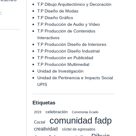
T.P Dibujo Arquitectónico y Decoración
T.P Diseño de Modas
:
T.P Diseño Gráfico
T.P Producción de Audio y Vídeo
T.P Producción de Contenidos
Interactivos
T.P Producción Diseño de Interiores
T.P Producción Diseño Industrial
T.P Producción en Publicidad
T.P Producción Multimedial
Unidad de Investigación
Unidad de Pertinencia e Impacto Social
UPIS
Etiquetas
celebración
2019
Ceremonia Grado
comunidad fadp
Coctel
creatividad
cóctel de egresados
Dibujo