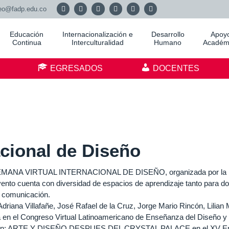
eo@fadp.edu.co
Educación
Internacionalización e
Desarrollo
Apoy
Continua
Interculturalidad
Humano
Académ
S
EGRESADOS
DOCENTES
acional de Diseño
 la SEMANA VIRTUAL INTERNACIONAL DE DISEÑO, organizada por la
ento cuenta con diversidad de espacios de aprendizaje tanto para d
a comunicación.
iana Villafañe, José Rafael de la Cruz, Jorge Mario Rincón, Lilian 
ia en el Congreso Virtual Latinoamericano de Enseñanza del Diseño y 
ención: ARTE Y DISEÑO DESPUES DEL CRYSTAL PALACE en el XV E