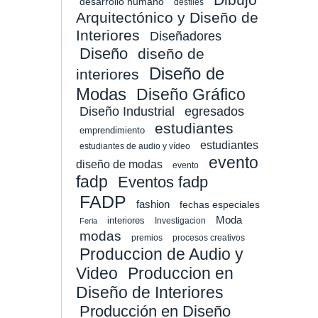
desarrollo humano
desfiles
Arquitectónico y Diseño de
Interiores
Diseñadores
Diseño
diseño de
Diseño de
interiores
Modas
Diseño Gráfico
Diseño Industrial
egresados
estudiantes
emprendimiento
estudiantes
estudiantes de audio y vídeo
evento
diseño de modas
evento
fadp
Eventos fadp
FADP
fashion
fechas especiales
Moda
interiores
Investigacion
Feria
modas
premios
procesos creativos
Produccion de Audio y
Video
Produccion en
Diseño de Interiores
Producción en Diseño