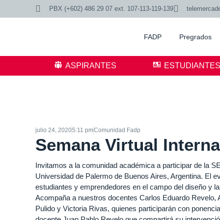
PBX (+602) 486 29 07 ext. 107-113-119-139
telemercad
FADP
Pregrados
ASPIRANTES
ESTUDIANTE
julio 24, 2020
5:11 pm
Comunidad Fadp
Semana Virtual Intern
Invitamos a la comunidad académica a participar de
Universidad de Palermo de Buenos Aires, Argentina. El ev
estudiantes y emprendedores en el campo del diseño y l
Acompaña a nuestros docentes Carlos Eduardo Revelo, Adr
Pulido y Victoria Rivas, quienes participarán con ponenc
docente Juan Pablo Revelo que compartirá su interv