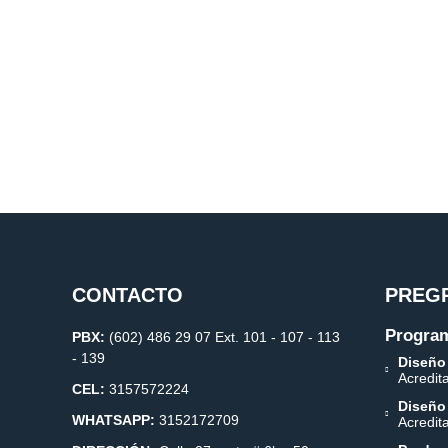
CONTACTO
PREG
Program
PBX:
(602) 486 29 07 Ext. 101 - 107 - 113
- 139
Diseño
Acredit
CEL:
3157572224
Diseño
WHATSAPP:
3152172709
Acredit