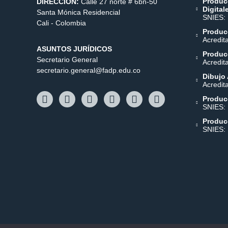
Produc
DIRECCIÓN:
Calle 27 norte # 6bn-50
Digital
Santa Mónica Residencial
SNIES:
Cali - Colombia
Producc
Acredit
ASUNTOS JURÍDICOS
Producc
Secretario General
Acredit
secretario.general@fadp.edu.co
Dibujo 
Acredit
Produc
SNIES:
Produc
SNIES: