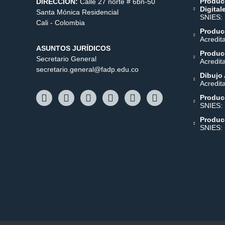
Produc
DIRECCIÓN:
Calle 27 norte # 6bn-50
Digital
Santa Mónica Residencial
SNIES:
Cali - Colombia
Producc
Acredit
ASUNTOS JURÍDICOS
Producc
Secretario General
Acredit
secretario.general@fadp.edu.co
Dibujo 
Acredit
Produc
SNIES:
Produc
SNIES: