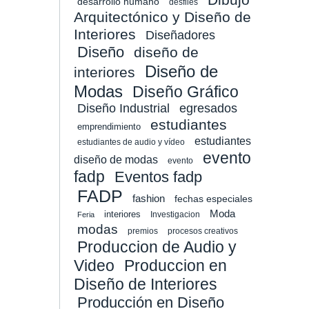
desarrollo humano
desfiles
Arquitectónico y Diseño de
Interiores
Diseñadores
Diseño
diseño de
Diseño de
interiores
Modas
Diseño Gráfico
Diseño Industrial
egresados
estudiantes
emprendimiento
estudiantes
estudiantes de audio y vídeo
evento
diseño de modas
evento
fadp
Eventos fadp
FADP
fashion
fechas especiales
Moda
interiores
Investigacion
Feria
modas
premios
procesos creativos
Produccion de Audio y
Video
Produccion en
Diseño de Interiores
Producción en Diseño