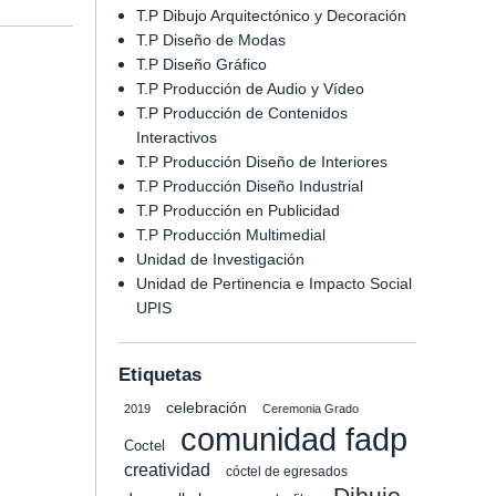
T.P Dibujo Arquitectónico y Decoración
T.P Diseño de Modas
T.P Diseño Gráfico
T.P Producción de Audio y Vídeo
T.P Producción de Contenidos
Interactivos
T.P Producción Diseño de Interiores
T.P Producción Diseño Industrial
T.P Producción en Publicidad
T.P Producción Multimedial
Unidad de Investigación
Unidad de Pertinencia e Impacto Social
UPIS
Etiquetas
celebración
2019
Ceremonia Grado
comunidad fadp
Coctel
creatividad
cóctel de egresados
Dibujo