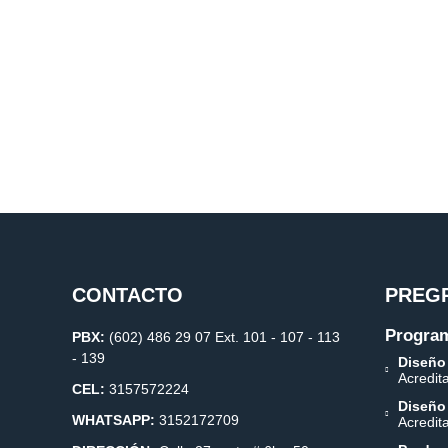
CONTACTO
PREG
Program
PBX:
(602) 486 29 07 Ext. 101 - 107 - 113
- 139
Diseño
Acredit
CEL:
3157572224
Diseño
WHATSAPP:
3152172709
Acredit