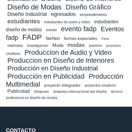
Diseño de Modas
Diseño Gráfico
Diseño Industrial
egresados
emprendimiento
estudiantes
estudiantes
estudiantes de audio y vídeo
evento fadp
Eventos
diseño de modas
evento
FADP
fadp
fashion
fechas especiales
Feria
modas
Moda
interiores
Investigacion
premios
procesos
Produccion de Audio y Video
creativos
Produccion en Diseño de Interiores
Producción en Diseño Industrial
Producción en Publicidad
Producción
Multimedial
proyecto integrador
proyectos creativos
Publicidad
Simposio
simposio internacional del diseño
tecnico
profesional en diseño de modas
CONTACTO