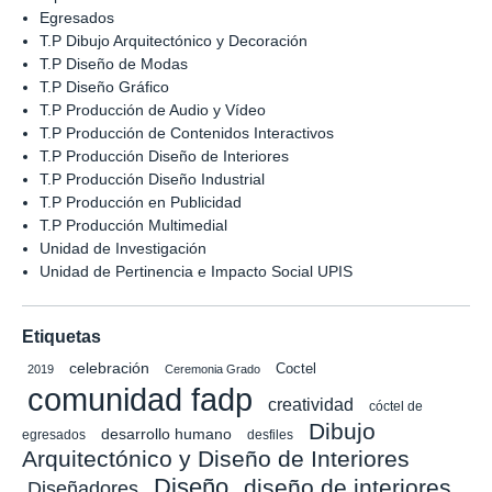
Egresados
T.P Dibujo Arquitectónico y Decoración
T.P Diseño de Modas
T.P Diseño Gráfico
T.P Producción de Audio y Vídeo
T.P Producción de Contenidos Interactivos
T.P Producción Diseño de Interiores
T.P Producción Diseño Industrial
T.P Producción en Publicidad
T.P Producción Multimedial
Unidad de Investigación
Unidad de Pertinencia e Impacto Social UPIS
Etiquetas
celebración
Coctel
2019
Ceremonia Grado
comunidad fadp
creatividad
cóctel de
Dibujo
desarrollo humano
egresados
desfiles
Arquitectónico y Diseño de Interiores
Diseño
diseño de interiores
Diseñadores