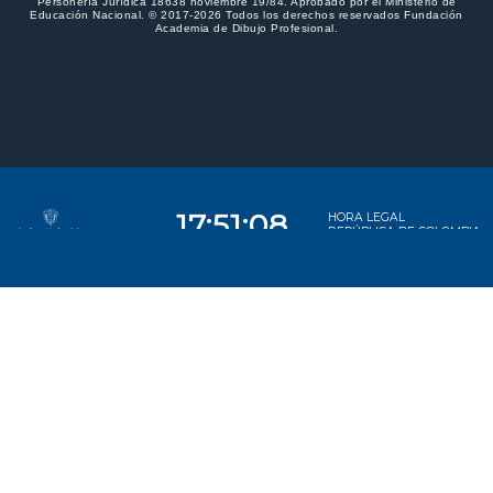
Personería Jurídica 18638 noviembre 19/84. Aprobado por el Ministerio de
Educación Nacional. © 2017-2026 Todos los derechos reservados Fundación
Academia de Dibujo Profesional.