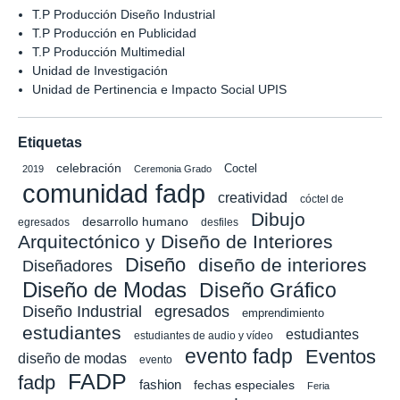
T.P Producción Diseño Industrial
T.P Producción en Publicidad
T.P Producción Multimedial
Unidad de Investigación
Unidad de Pertinencia e Impacto Social UPIS
Etiquetas
celebración
Coctel
2019
Ceremonia Grado
comunidad fadp
creatividad
cóctel de
Dibujo
desarrollo humano
egresados
desfiles
Arquitectónico y Diseño de Interiores
Diseño
diseño de interiores
Diseñadores
Diseño de Modas
Diseño Gráfico
Diseño Industrial
egresados
emprendimiento
estudiantes
estudiantes
estudiantes de audio y vídeo
evento fadp
Eventos
diseño de modas
evento
FADP
fadp
fashion
fechas especiales
Feria