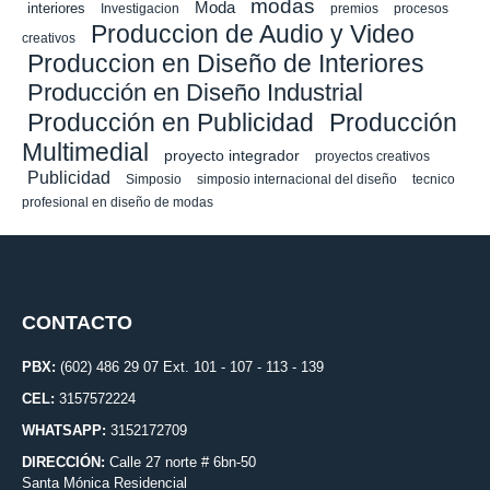
modas
Moda
interiores
Investigacion
premios
procesos
Produccion de Audio y Video
creativos
Produccion en Diseño de Interiores
Producción en Diseño Industrial
Producción en Publicidad
Producción
Multimedial
proyecto integrador
proyectos creativos
Publicidad
Simposio
simposio internacional del diseño
tecnico
profesional en diseño de modas
CONTACTO
PBX:
(602) 486 29 07 Ext. 101 - 107 - 113 - 139
CEL:
3157572224
WHATSAPP:
3152172709
DIRECCIÓN:
Calle 27 norte # 6bn-50
Santa Mónica Residencial