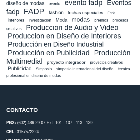
evento fadp
Eventos
diseño de modas
evento
FADP
fadp
fashion
fechas especiales
Feria
modas
Moda
interiores
Investigacion
premios
procesos
Produccion de Audio y Video
creativos
Produccion en Diseño de Interiores
Producción en Diseño Industrial
Producción en Publicidad
Producción
Multimedial
proyecto integrador
proyectos creativos
Publicidad
Simposio
simposio internacional del diseño
tecnico
profesional en diseño de modas
CONTACTO
PBX:
(602) 486 29 07 Ext. 101 - 107 - 113 - 139
CEL:
3157572224