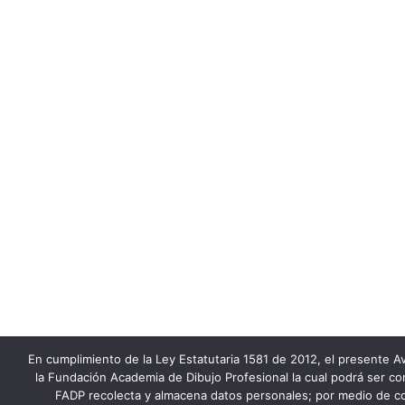
En cumplimiento de la Ley Estatutaria 1581 de 2012, el presente Av
la Fundación Academia de Dibujo Profesional la cual podrá ser co
FADP recolecta y almacena datos personales; por medio de co