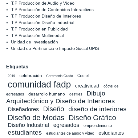
T.P Producción de Audio y Vídeo
T.P Producción de Contenidos Interactivos
T.P Producción Diseño de Interiores
T.P Producción Diseño Industrial
T.P Producción en Publicidad
T.P Producción Multimedial
Unidad de Investigación
Unidad de Pertinencia e Impacto Social UPIS
Etiquetas
celebración
Coctel
2019
Ceremonia Grado
comunidad fadp
creatividad
cóctel de
Dibujo
desarrollo humano
egresados
desfiles
Arquitectónico y Diseño de Interiores
Diseño
diseño de interiores
Diseñadores
Diseño de Modas
Diseño Gráfico
Diseño Industrial
egresados
emprendimiento
estudiantes
estudiantes
estudiantes de audio y vídeo