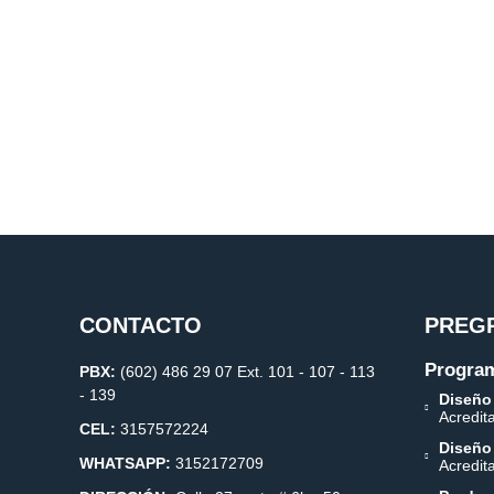
CONTACTO
PREG
Program
PBX:
(602) 486 29 07 Ext. 101 - 107 - 113
- 139
Diseño
Acredit
CEL:
3157572224
Diseño
WHATSAPP:
3152172709
Acredit