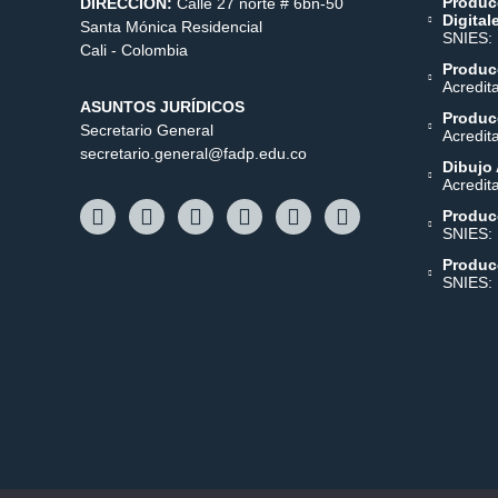
Produc
DIRECCIÓN:
Calle 27 norte # 6bn-50
Digital
Santa Mónica Residencial
SNIES:
Cali - Colombia
Producc
Acredit
ASUNTOS JURÍDICOS
Producc
Secretario General
Acredit
secretario.general@fadp.edu.co
Dibujo 
Acredit
Produc
SNIES:
Produc
SNIES: