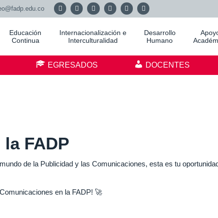
eo@fadp.edu.co
Educación
Internacionalización e
Desarrollo
Apoy
Continua
Interculturalidad
Humano
Académ
S
EGRESADOS
DOCENTES
n la FADP
 mundo de la Publicidad y las Comunicaciones, esta es tu oportunida
y Comunicaciones en la FADP! 🚀