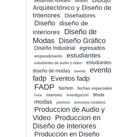
desarrollo humano
desfiles
Arquitectónico y Diseño de
Interiores
Diseñadores
Diseño
diseño de
Diseño de
interiores
Modas
Diseño Gráfico
Diseño Industrial
egresados
estudiantes
emprendimiento
estudiantes
estudiantes de audio y vídeo
evento
diseño de modas
evento
fadp
Eventos fadp
FADP
fashion
fechas especiales
Moda
interiores
Investigacion
Feria
modas
premios
procesos creativos
Produccion de Audio y
Video
Produccion en
Diseño de Interiores
Producción en Diseño