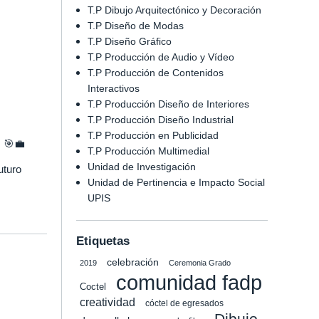
T.P Dibujo Arquitectónico y Decoración
T.P Diseño de Modas
T.P Diseño Gráfico
T.P Producción de Audio y Vídeo
T.P Producción de Contenidos
Interactivos
T.P Producción Diseño de Interiores
T.P Producción Diseño Industrial
T.P Producción en Publicidad
. 🎯💼
T.P Producción Multimedial
Unidad de Investigación
uturo
Unidad de Pertinencia e Impacto Social
UPIS
Etiquetas
celebración
2019
Ceremonia Grado
comunidad fadp
Coctel
creatividad
cóctel de egresados
Dibujo