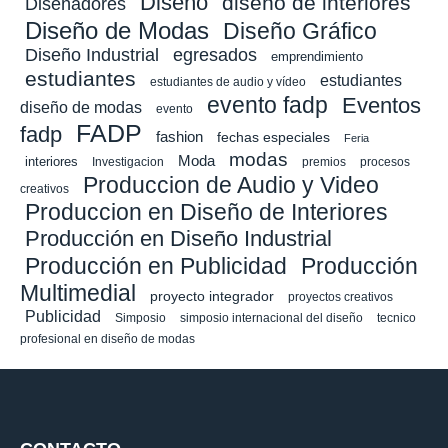
Diseño
diseño de interiores
Diseñadores
Diseño de Modas
Diseño Gráfico
Diseño Industrial
egresados
emprendimiento
estudiantes
estudiantes
estudiantes de audio y vídeo
evento fadp
Eventos
diseño de modas
evento
FADP
fadp
fashion
fechas especiales
Feria
modas
Moda
interiores
Investigacion
premios
procesos
Produccion de Audio y Video
creativos
Produccion en Diseño de Interiores
Producción en Diseño Industrial
Producción en Publicidad
Producción
Multimedial
proyecto integrador
proyectos creativos
Publicidad
Simposio
simposio internacional del diseño
tecnico
profesional en diseño de modas