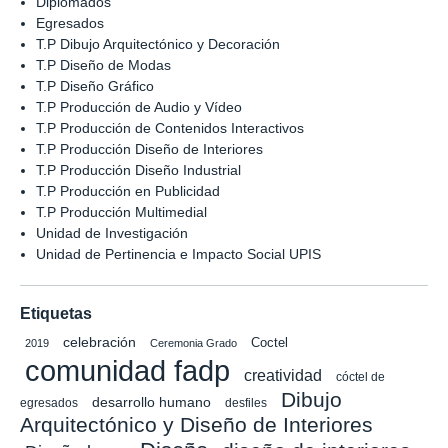
Diplomados
Egresados
T.P Dibujo Arquitectónico y Decoración
T.P Diseño de Modas
T.P Diseño Gráfico
T.P Producción de Audio y Vídeo
T.P Producción de Contenidos Interactivos
T.P Producción Diseño de Interiores
T.P Producción Diseño Industrial
T.P Producción en Publicidad
T.P Producción Multimedial
Unidad de Investigación
Unidad de Pertinencia e Impacto Social UPIS
Etiquetas
celebración
Coctel
2019
Ceremonia Grado
comunidad fadp
creatividad
cóctel de
Dibujo
desarrollo humano
egresados
desfiles
Arquitectónico y Diseño de Interiores