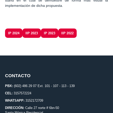
stand en el cual se demuestre de forma más visual la
implementación de dicha propuesta.
IP 2024
IIP 2023
IP 2023
IIP 2022
CONTACTO
PBX:
(602) 486 29 07 Ext. 101 - 107 - 113 - 139
CEL:
3157572224
WHATSAPP:
3152172709
DIRECCIÓN:
Calle 27 norte # 6bn-50
Santa Mónica Residencial