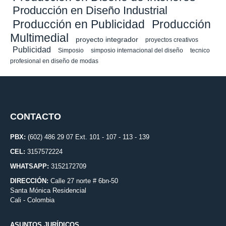
Producción en Diseño Industrial
Producción en Publicidad
Producción
Multimedial
proyecto integrador
proyectos creativos
Publicidad
Simposio
simposio internacional del diseño
tecnico
profesional en diseño de modas
CONTACTO
PBX:
(602) 486 29 07 Ext. 101 - 107 - 113 - 139
CEL:
3157572224
WHATSAPP:
3152172709
DIRECCIÓN:
Calle 27 norte # 6bn-50
Santa Mónica Residencial
Cali - Colombia
ASUNTOS JURÍDICOS