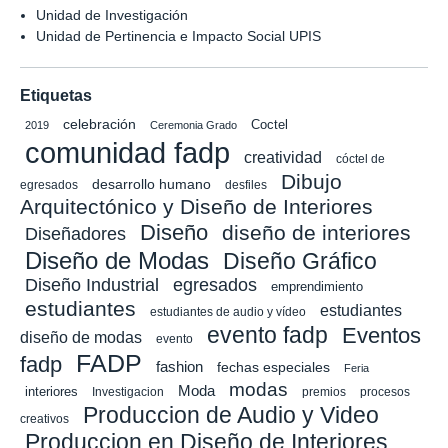
Unidad de Investigación
Unidad de Pertinencia e Impacto Social UPIS
Etiquetas
celebración
Coctel
2019
Ceremonia Grado
comunidad fadp
creatividad
cóctel de
Dibujo
desarrollo humano
egresados
desfiles
Arquitectónico y Diseño de Interiores
Diseño
diseño de interiores
Diseñadores
Diseño de Modas
Diseño Gráfico
Diseño Industrial
egresados
emprendimiento
estudiantes
estudiantes
estudiantes de audio y vídeo
evento fadp
Eventos
diseño de modas
evento
FADP
fadp
fashion
fechas especiales
Feria
modas
Moda
interiores
Investigacion
premios
procesos
Produccion de Audio y Video
creativos
Produccion en Diseño de Interiores