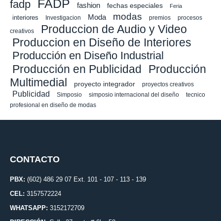
FADP
fadp
fashion
fechas especiales
Feria
modas
Moda
interiores
Investigacion
premios
procesos
Produccion de Audio y Video
creativos
Produccion en Diseño de Interiores
Producción en Diseño Industrial
Producción en Publicidad
Producción
Multimedial
proyecto integrador
proyectos creativos
Publicidad
Simposio
simposio internacional del diseño
tecnico
profesional en diseño de modas
CONTACTO
PBX:
(602) 486 29 07 Ext. 101 - 107 - 113 - 139
CEL:
3157572224
WHATSAPP:
3152172709