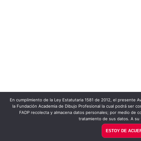
En cumplimiento de la Ley Estatutaria 1581 de 2012, el presente Av
la Fundación Academia de Dibujo Profesional la cual podrá ser co
FADP recolecta y almacena datos personales; por medio de co
tratamiento de sus datos. A su 
ESTOY DE ACUE
PAGUE AQUÍ EN LÍNEA