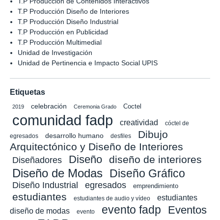
T.P Producción de Contenidos Interactivos
T.P Producción Diseño de Interiores
T.P Producción Diseño Industrial
T.P Producción en Publicidad
T.P Producción Multimedial
Unidad de Investigación
Unidad de Pertinencia e Impacto Social UPIS
Etiquetas
celebración
Coctel
2019
Ceremonia Grado
comunidad fadp
creatividad
cóctel de
Dibujo
desarrollo humano
egresados
desfiles
Arquitectónico y Diseño de Interiores
Diseño
diseño de interiores
Diseñadores
Diseño de Modas
Diseño Gráfico
Diseño Industrial
egresados
emprendimiento
estudiantes
estudiantes
estudiantes de audio y vídeo
evento fadp
Eventos
diseño de modas
evento