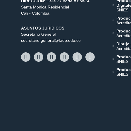
Produc
DIRECCIÓN:
Calle 27 norte # 6bn-50
Digital
Santa Mónica Residencial
SNIES:
Cali - Colombia
Producc
Acredit
ASUNTOS JURÍDICOS
Producc
Secretario General
Acredit
secretario.general@fadp.edu.co
Dibujo 
Acredit
Produc
SNIES:
Produc
SNIES: