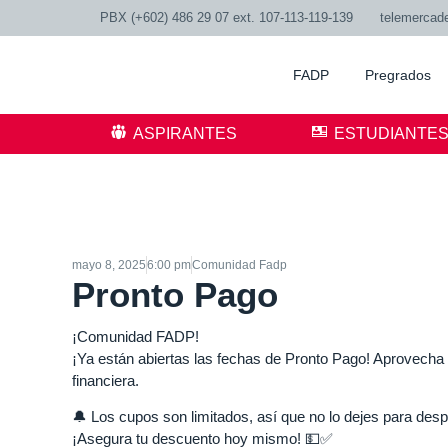
PBX (+602) 486 29 07 ext. 107-113-119-139
telemercad
FADP
Pregrados
ASPIRANTES
ESTUDIANTE
mayo 8, 2025
6:00 pm
Comunidad Fadp
Pronto Pago
¡Comunidad FADP!
¡Ya están abiertas las fechas de Pronto Pago! Aprovecha 
financiera.
🔔 Los cupos son limitados, así que no lo dejes para des
¡Asegura tu descuento hoy mismo! 💵✅