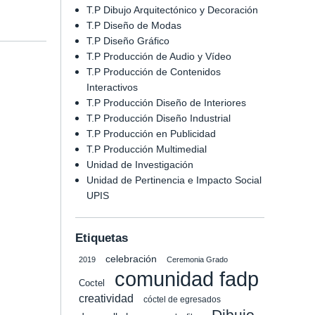
T.P Dibujo Arquitectónico y Decoración
T.P Diseño de Modas
T.P Diseño Gráfico
T.P Producción de Audio y Vídeo
T.P Producción de Contenidos
Interactivos
T.P Producción Diseño de Interiores
T.P Producción Diseño Industrial
T.P Producción en Publicidad
T.P Producción Multimedial
Unidad de Investigación
Unidad de Pertinencia e Impacto Social
UPIS
Etiquetas
celebración
2019
Ceremonia Grado
comunidad fadp
Coctel
creatividad
cóctel de egresados
Dibujo