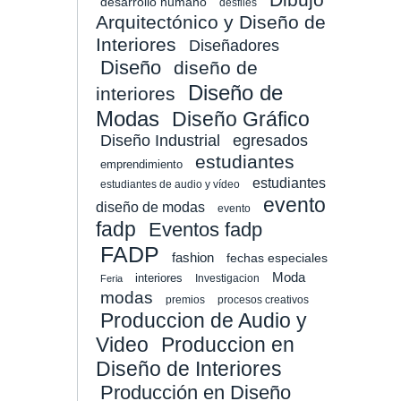
desarrollo humano
desfiles
Arquitectónico y Diseño de
Interiores
Diseñadores
Diseño
diseño de
Diseño de
interiores
Modas
Diseño Gráfico
Diseño Industrial
egresados
estudiantes
emprendimiento
estudiantes
estudiantes de audio y vídeo
evento
diseño de modas
evento
fadp
Eventos fadp
FADP
fashion
fechas especiales
Moda
interiores
Investigacion
Feria
modas
premios
procesos creativos
Produccion de Audio y
Video
Produccion en
Diseño de Interiores
Producción en Diseño