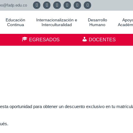
eo@fadp.edu.co
Educación
Internacionalización e
Desarrollo
Apoy
Continua
Interculturalidad
Humano
Académ
S
EGRESADOS
DOCENTES
esta oportunidad para obtener un descuento exclusivo en tu matrícul
pués.