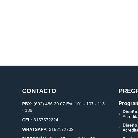
CONTACTO
PREG
Program
PBX:
(602) 486 29 07 Ext. 101 - 107 - 113
- 139
Diseño
Acredit
CEL:
3157572224
Diseño
WHATSAPP:
3152172709
Acredit