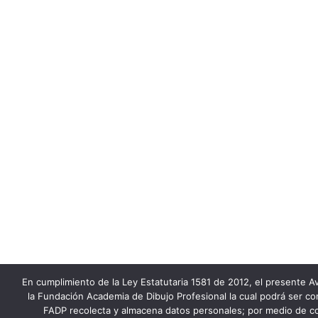
En cumplimiento de la Ley Estatutaria 1581 de 2012, el presente Av
la Fundación Academia de Dibujo Profesional la cual podrá ser co
FADP recolecta y almacena datos personales; por medio de co