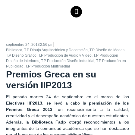
septiembre 24, 2013
2:56 pm
Biblioteca
,
T.P Dibujo Arquitectónico y Decoración
,
T.P Diseño de Modas
,
T.P Diseño Gráfico
,
T.P Producción de Audio y Vídeo
,
T.P Producción
Diseño de Interiores
,
T.P Producción Diseño Industrial
,
T.P Producción en
Publicidad
,
T.P Producción Multimedial
Premios Greca en su
versión IIP2013
El pasado martes 24 de septiembre en el marco de las
Electivas IIP2013
, se llevó a cabo la
premiación de los
Premios Greca 2013
, un reconocimiento a la calidad,
creatividad y el desempeño académico de nuestros estudiantes.
Además, la
Biblioteca Fadp
otorgó reconocimientos a los
integrantes de la comunidad académica que se han destacado
por el buen uso de los recursos bibliográficos.