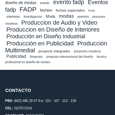
evento fadp
Eventos
diseño de modas
evento
FADP
fadp
fashion
fechas especiales
Feria
modas
Moda
interiores
Investigacion
premios
procesos
Produccion de Audio y Video
creativos
Produccion en Diseño de Interiores
Producción en Diseño Industrial
Producción en Publicidad
Producción
Multimedial
proyecto integrador
proyectos creativos
Publicidad
Simposio
simposio internacional del diseño
tecnico
profesional en diseño de modas
CONTACTO
PBX:
(602) 486 29 07 Ext. 101 - 107 - 113 - 139
CEL:
3157572224