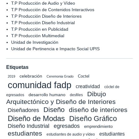
T.P Producción de Audio y Vídeo
T.P Producción de Contenidos Interactivos
T.P Producción Diseño de Interiores
T.P Producción Diseño Industrial
T.P Producción en Publicidad
T.P Producción Multimedial
Unidad de Investigación
Unidad de Pertinencia e Impacto Social UPIS
Etiquetas
celebración
Coctel
2019
Ceremonia Grado
comunidad fadp
creatividad
cóctel de
Dibujo
desarrollo humano
egresados
desfiles
Arquitectónico y Diseño de Interiores
Diseño
diseño de interiores
Diseñadores
Diseño de Modas
Diseño Gráfico
Diseño Industrial
egresados
emprendimiento
estudiantes
estudiantes
estudiantes de audio y vídeo