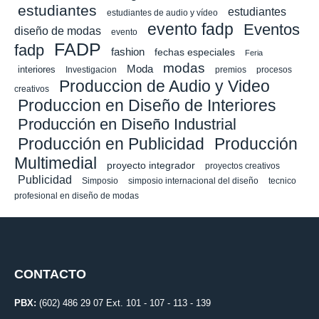
estudiantes
estudiantes
estudiantes de audio y vídeo
evento fadp
Eventos
diseño de modas
evento
FADP
fadp
fashion
fechas especiales
Feria
modas
Moda
interiores
Investigacion
premios
procesos
Produccion de Audio y Video
creativos
Produccion en Diseño de Interiores
Producción en Diseño Industrial
Producción en Publicidad
Producción
Multimedial
proyecto integrador
proyectos creativos
Publicidad
Simposio
simposio internacional del diseño
tecnico
profesional en diseño de modas
CONTACTO
PBX:
(602) 486 29 07 Ext. 101 - 107 - 113 - 139