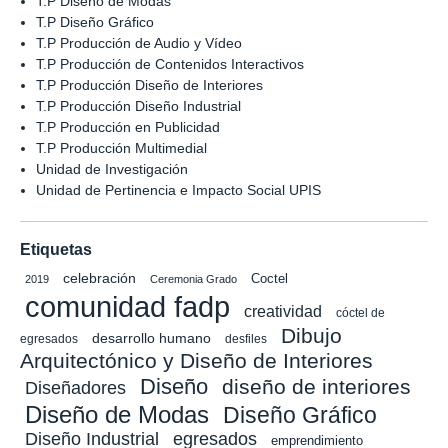
T.P Diseño de Modas
T.P Diseño Gráfico
T.P Producción de Audio y Vídeo
T.P Producción de Contenidos Interactivos
T.P Producción Diseño de Interiores
T.P Producción Diseño Industrial
T.P Producción en Publicidad
T.P Producción Multimedial
Unidad de Investigación
Unidad de Pertinencia e Impacto Social UPIS
Etiquetas
celebración
Coctel
2019
Ceremonia Grado
comunidad fadp
creatividad
cóctel de
Dibujo
desarrollo humano
egresados
desfiles
Arquitectónico y Diseño de Interiores
Diseño
diseño de interiores
Diseñadores
Diseño de Modas
Diseño Gráfico
Diseño Industrial
egresados
emprendimiento