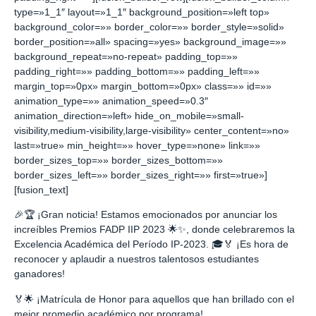
type=»1_1″ layout=»1_1″ background_position=»left top»
background_color=»» border_color=»» border_style=»solid»
border_position=»all» spacing=»yes» background_image=»»
background_repeat=»no-repeat» padding_top=»»
padding_right=»» padding_bottom=»» padding_left=»»
margin_top=»0px» margin_bottom=»0px» class=»» id=»»
animation_type=»» animation_speed=»0.3″
animation_direction=»left» hide_on_mobile=»small-
visibility,medium-visibility,large-visibility» center_content=»no»
last=»true» min_height=»» hover_type=»none» link=»»
border_sizes_top=»» border_sizes_bottom=»»
border_sizes_left=»» border_sizes_right=»» first=»true»]
[fusion_text]
🎉🏆 ¡Gran noticia! Estamos emocionados por anunciar los
increíbles Premios FADP IIP 2023 🌟✨, donde celebraremos la
Excelencia Académica del Período IP-2023. 🎓🏅 ¡Es hora de
reconocer y aplaudir a nuestros talentosos estudiantes
ganadores!
🏅🌟 ¡Matrícula de Honor para aquellos que han brillado con el
mejor promedio académico por programa!