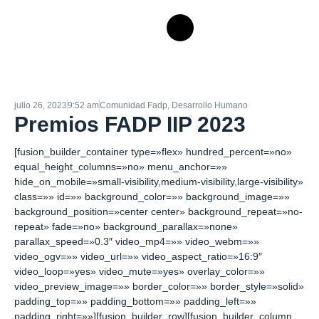
julio 26, 2023
9:52 am
Comunidad Fadp
,
Desarrollo Humano
Premios FADP IIP 2023
[fusion_builder_container type=»flex» hundred_percent=»no»
equal_height_columns=»no» menu_anchor=»»
hide_on_mobile=»small-visibility,medium-visibility,large-visibility»
class=»» id=»» background_color=»» background_image=»»
background_position=»center center» background_repeat=»no-
repeat» fade=»no» background_parallax=»none»
parallax_speed=»0.3″ video_mp4=»» video_webm=»»
video_ogv=»» video_url=»» video_aspect_ratio=»16:9″
video_loop=»yes» video_mute=»yes» overlay_color=»»
video_preview_image=»» border_color=»» border_style=»solid»
padding_top=»» padding_bottom=»» padding_left=»»
padding_right=»»][fusion_builder_row][fusion_builder_column