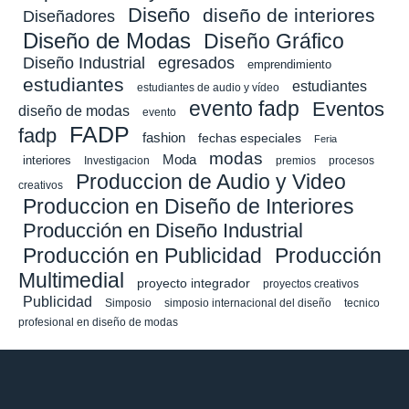
Diseño
diseño de interiores
Diseñadores
Diseño de Modas
Diseño Gráfico
Diseño Industrial
egresados
emprendimiento
estudiantes
estudiantes
estudiantes de audio y vídeo
evento fadp
Eventos
diseño de modas
evento
FADP
fadp
fashion
fechas especiales
Feria
modas
Moda
interiores
Investigacion
premios
procesos
Produccion de Audio y Video
creativos
Produccion en Diseño de Interiores
Producción en Diseño Industrial
Producción en Publicidad
Producción
Multimedial
proyecto integrador
proyectos creativos
Publicidad
Simposio
simposio internacional del diseño
tecnico
profesional en diseño de modas