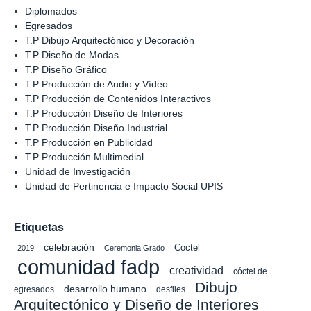
Diplomados
Egresados
T.P Dibujo Arquitectónico y Decoración
T.P Diseño de Modas
T.P Diseño Gráfico
T.P Producción de Audio y Vídeo
T.P Producción de Contenidos Interactivos
T.P Producción Diseño de Interiores
T.P Producción Diseño Industrial
T.P Producción en Publicidad
T.P Producción Multimedial
Unidad de Investigación
Unidad de Pertinencia e Impacto Social UPIS
Etiquetas
celebración
Coctel
2019
Ceremonia Grado
comunidad fadp
creatividad
cóctel de
Dibujo
desarrollo humano
egresados
desfiles
Arquitectónico y Diseño de Interiores