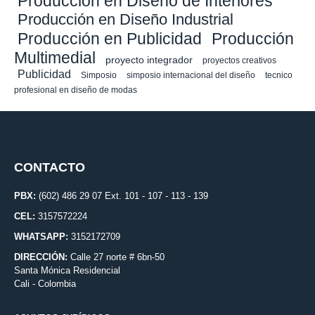
Produccion en Diseño de Interiores
Producción en Diseño Industrial
Producción en Publicidad
Producción
Multimedial
proyecto integrador
proyectos creativos
Publicidad
Simposio
simposio internacional del diseño
tecnico
profesional en diseño de modas
CONTACTO
PBX:
(602) 486 29 07 Ext. 101 - 107 - 113 - 139
CEL:
3157572224
WHATSAPP:
3152172709
DIRECCIÓN:
Calle 27 norte # 6bn-50
Santa Mónica Residencial
Cali - Colombia