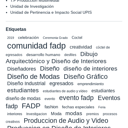
T.P Producción Multimedial
Unidad de Investigación
Unidad de Pertinencia e Impacto Social UPIS
Etiquetas
celebración
Coctel
2019
Ceremonia Grado
comunidad fadp
creatividad
cóctel de
Dibujo
desarrollo humano
egresados
desfiles
Arquitectónico y Diseño de Interiores
Diseño
diseño de interiores
Diseñadores
Diseño de Modas
Diseño Gráfico
Diseño Industrial
egresados
emprendimiento
estudiantes
estudiantes
estudiantes de audio y vídeo
evento fadp
Eventos
diseño de modas
evento
FADP
fadp
fashion
fechas especiales
Feria
modas
Moda
interiores
Investigacion
premios
procesos
Produccion de Audio y Video
creativos