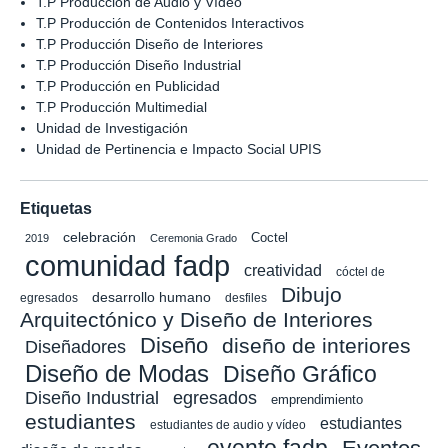
T.P Producción de Audio y Vídeo
T.P Producción de Contenidos Interactivos
T.P Producción Diseño de Interiores
T.P Producción Diseño Industrial
T.P Producción en Publicidad
T.P Producción Multimedial
Unidad de Investigación
Unidad de Pertinencia e Impacto Social UPIS
Etiquetas
celebración
Coctel
2019
Ceremonia Grado
comunidad fadp
creatividad
cóctel de
Dibujo
desarrollo humano
egresados
desfiles
Arquitectónico y Diseño de Interiores
Diseño
diseño de interiores
Diseñadores
Diseño de Modas
Diseño Gráfico
Diseño Industrial
egresados
emprendimiento
estudiantes
estudiantes
estudiantes de audio y vídeo