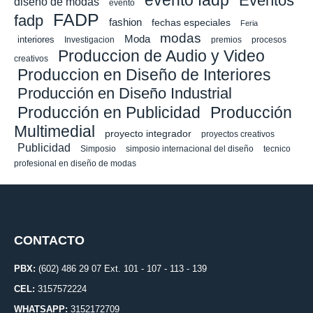
evento fadp
Eventos
diseño de modas
evento
FADP
fadp
fashion
fechas especiales
Feria
modas
Moda
interiores
Investigacion
premios
procesos
Produccion de Audio y Video
creativos
Produccion en Diseño de Interiores
Producción en Diseño Industrial
Producción en Publicidad
Producción
Multimedial
proyecto integrador
proyectos creativos
Publicidad
Simposio
simposio internacional del diseño
tecnico
profesional en diseño de modas
CONTACTO
PBX:
(602) 486 29 07 Ext. 101 - 107 - 113 - 139
CEL:
3157572224
WHATSAPP:
3152172709