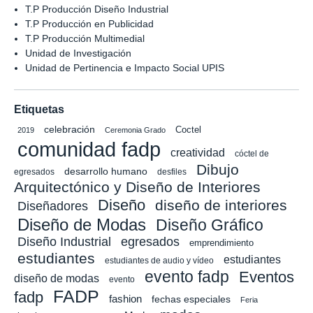
T.P Producción Diseño Industrial
T.P Producción en Publicidad
T.P Producción Multimedial
Unidad de Investigación
Unidad de Pertinencia e Impacto Social UPIS
Etiquetas
celebración
Coctel
2019
Ceremonia Grado
comunidad fadp
creatividad
cóctel de
Dibujo
desarrollo humano
egresados
desfiles
Arquitectónico y Diseño de Interiores
Diseño
diseño de interiores
Diseñadores
Diseño de Modas
Diseño Gráfico
Diseño Industrial
egresados
emprendimiento
estudiantes
estudiantes
estudiantes de audio y vídeo
evento fadp
Eventos
diseño de modas
evento
FADP
fadp
fashion
fechas especiales
Feria