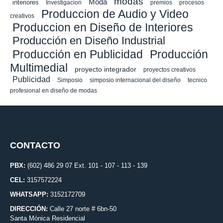
modas
Moda
interiores
Investigacion
premios
procesos
Produccion de Audio y Video
creativos
Produccion en Diseño de Interiores
Producción en Diseño Industrial
Producción en Publicidad
Producción
Multimedial
proyecto integrador
proyectos creativos
Publicidad
Simposio
simposio internacional del diseño
tecnico
profesional en diseño de modas
CONTACTO
PBX:
(602) 486 29 07 Ext. 101 - 107 - 113 - 139
CEL:
3157572224
WHATSAPP:
3152172709
DIRECCIÓN:
Calle 27 norte # 6bn-50
Santa Mónica Residencial