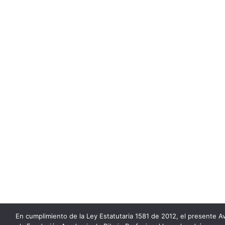
En cumplimiento de la Ley Estatutaria 1581 de 2012, el presente Av