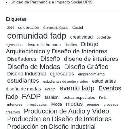
Unidad de Pertinencia e Impacto Social UPIS
Etiquetas
celebración
Coctel
2019
Ceremonia Grado
comunidad fadp
creatividad
cóctel de
Dibujo
desarrollo humano
egresados
desfiles
Arquitectónico y Diseño de Interiores
Diseño
diseño de interiores
Diseñadores
Diseño de Modas
Diseño Gráfico
Diseño Industrial
egresados
emprendimiento
estudiantes
estudiantes
estudiantes de audio y vídeo
evento fadp
Eventos
diseño de modas
evento
FADP
fadp
fashion
fechas especiales
Feria
modas
Moda
interiores
Investigacion
premios
procesos
Produccion de Audio y Video
creativos
Produccion en Diseño de Interiores
Producción en Diseño Industrial