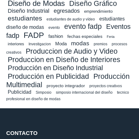
Diseño de Modas
Diseño Gráfico
Diseño Industrial
egresados
emprendimiento
estudiantes
estudiantes
estudiantes de audio y vídeo
evento fadp
Eventos
diseño de modas
evento
FADP
fadp
fashion
fechas especiales
Feria
modas
Moda
interiores
Investigacion
premios
procesos
Produccion de Audio y Video
creativos
Produccion en Diseño de Interiores
Producción en Diseño Industrial
Producción en Publicidad
Producción
Multimedial
proyecto integrador
proyectos creativos
Publicidad
Simposio
simposio internacional del diseño
tecnico
profesional en diseño de modas
CONTACTO