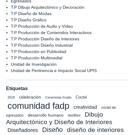
Egresados
T.P Dibujo Arquitectónico y Decoración
T.P Diseño de Modas
T.P Diseño Gráfico
T.P Producción de Audio y Vídeo
T.P Producción de Contenidos Interactivos
T.P Producción Diseño de Interiores
T.P Producción Diseño Industrial
T.P Producción en Publicidad
T.P Producción Multimedial
Unidad de Investigación
Unidad de Pertinencia e Impacto Social UPIS
Etiquetas
celebración
Coctel
2019
Ceremonia Grado
comunidad fadp
creatividad
cóctel de
Dibujo
desarrollo humano
egresados
desfiles
Arquitectónico y Diseño de Interiores
Diseño
diseño de interiores
Diseñadores