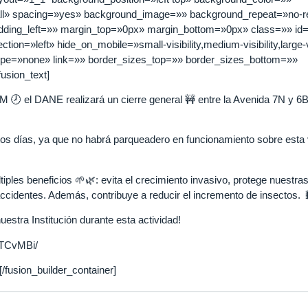
»all» spacing=»yes» background_image=»» background_repeat=»no-r
dding_left=»» margin_top=»0px» margin_bottom=»0px» class=»» id
on=»left» hide_on_mobile=»small-visibility,medium-visibility,large-vi
type=»none» link=»» border_sizes_top=»» border_sizes_bottom=»»
fusion_text]
5PM 🕗 el DANE realizará un cierre general 🚧 entre la Avenida 7N y 6
tos días, ya que no habrá parqueadero en funcionamiento sobre esta v
tiples beneficios 🌱🌿: evita el crecimiento invasivo, protege nuestras
accidentes. Además, contribuye a reducir el incremento de insectos. 
uestra Institución durante esta actividad!
PTCvMBi/
[/fusion_builder_container]