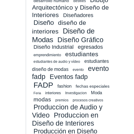
desarrollo humano
desfiles
Arquitectónico y Diseño de
Interiores
Diseñadores
Diseño
diseño de
Diseño de
interiores
Modas
Diseño Gráfico
Diseño Industrial
egresados
estudiantes
emprendimiento
estudiantes
estudiantes de audio y vídeo
evento
diseño de modas
evento
fadp
Eventos fadp
FADP
fashion
fechas especiales
Moda
interiores
Investigacion
Feria
modas
premios
procesos creativos
Produccion de Audio y
Video
Produccion en
Diseño de Interiores
Producción en Diseño