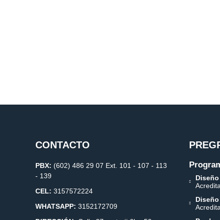
CONTACTO
PREG
Program
PBX:
(602) 486 29 07 Ext. 101 - 107 - 113
- 139
Diseño
Acredit
CEL:
3157572224
Diseño
WHATSAPP:
3152172709
Acredit