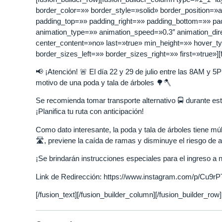
border_color=»» border_style=»solid» border_position=
padding_top=»» padding_right=»» padding_bottom=»» pa
animation_type=»» animation_speed=»0.3″ animation_directi
center_content=»no» last=»true» min_height=»» hover_
border_sizes_left=»» border_sizes_right=»» first=»true»][
📢 ¡Atención! 🚨 El día 22 y 29 de julio entre las 8AM y 
motivo de una poda y tala de árboles 🌳🪓
Se recomienda tomar transporte alternativo 🚍 durante es
¡Planifica tu ruta con anticipación!
Como dato interesante, la poda y tala de árboles tiene múl
🛣️, previene la caída de ramas y disminuye el riesgo de 
¡Se brindarán instrucciones especiales para el ingreso a n
Link de Redirección:
https://www.instagram.com/p/Cu9r
[/fusion_text][/fusion_builder_column][/fusion_builder_row]