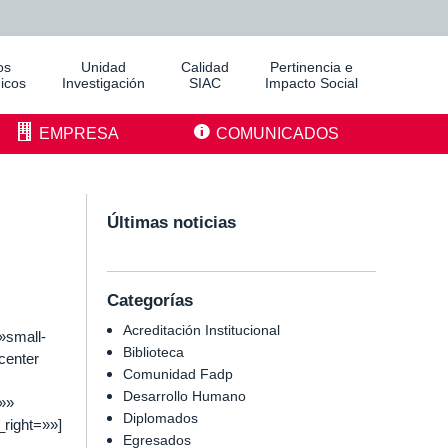
os
Unidad
Calidad
Pertinencia e
icos
Investigación
SIAC
Impacto Social
EMPRESA
COMUNICADOS
Últimas noticias
Categorías
Acreditación Institucional
»small-
Biblioteca
center
Comunidad Fadp
Desarrollo Humano
»»
Diplomados
right=»»]
Egresados