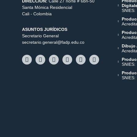
Produc
DIRECCIÓN:
Calle 27 norte # 6bn-50
Digital
Santa Mónica Residencial
SNIES:
Cali - Colombia
Producc
Acredit
ASUNTOS JURÍDICOS
Producc
Secretario General
Acredit
secretario.general@fadp.edu.co
Dibujo 
Acredit
Produc
SNIES:
Produc
SNIES: