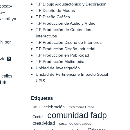
T.P Dibujo Arquitectónico y Decoración
epeat»
T.P Diseño de Modas
=»»
T.P Diseño Gráfico
sibility»
T.P Producción de Audio y Vídeo
T.P Producción de Contenidos
Interactivos
BN por
T.P Producción Diseño de Interiores
T.P Producción Diseño Industrial
T.P Producción en Publicidad
ía 🅿️.
T.P Producción Multimedial
Unidad de Investigación
Unidad de Pertinencia e Impacto Social
 calles
UPIS
🐛🐜
Etiquetas
celebración
2019
Ceremonia Grado
comunidad fadp
Coctel
creatividad
cóctel de egresados
Dibujo