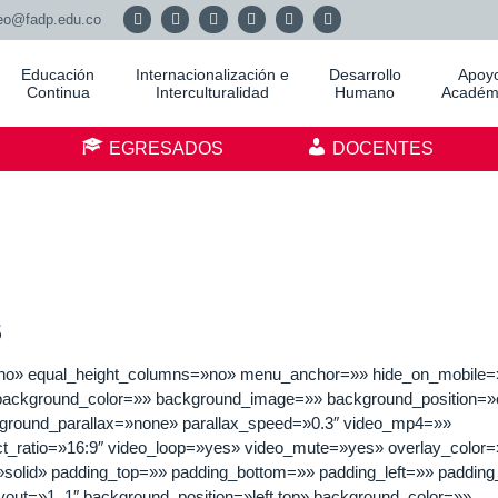
eo@fadp.edu.co
Educación
Internacionalización e
Desarrollo
Apoy
Continua
Interculturalidad
Humano
Académ
S
EGRESADOS
DOCENTES
s
t=»no» equal_height_columns=»no» menu_anchor=»» hide_on_mobile=
id=»» background_color=»» background_image=»» background_position=»
kground_parallax=»none» parallax_speed=»0.3″ video_mp4=»»
_ratio=»16:9″ video_loop=»yes» video_mute=»yes» overlay_color=
solid» padding_top=»» padding_bottom=»» padding_left=»» padding_
layout=»1_1″ background_position=»left top» background_color=»»