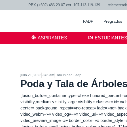
PBX (+602) 486 29 07 ext. 107-113-119-139
telemercad
FADP
Pregrados
ASPIRANTES
ESTUDIANTE
julio 21, 2023
9:46 am
Comunidad Fadp
Poda y Tala de Árbole
[fusion_builder_container type=»flex» hundred_percen
visibility,medium-visibility,large-visibility» class=»» 
center» background_repeat=»no-repeat» fade=»no» bac
video_webm=»» video_ogv=»» video_url=»» video_aspect
video_preview_image=»» border_color=»» border_style=»
[fusion_builder_row][fusion_builder_column type=»1_1″ 