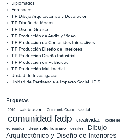
Diplomados
Egresados
T.P Dibujo Arquitectónico y Decoración
T.P Diseño de Modas
T.P Diseño Gráfico
T.P Producción de Audio y Vídeo
T.P Producción de Contenidos Interactivos
T.P Producción Diseño de Interiores
T.P Producción Diseño Industrial
T.P Producción en Publicidad
T.P Producción Multimedial
Unidad de Investigación
Unidad de Pertinencia e Impacto Social UPIS
Etiquetas
celebración
Coctel
2019
Ceremonia Grado
comunidad fadp
creatividad
cóctel de
Dibujo
desarrollo humano
egresados
desfiles
Arquitectónico y Diseño de Interiores