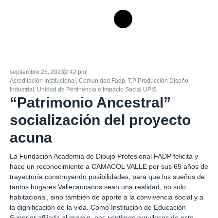
septiembre 26, 2023
2:42 pm
Acreditación Institucional
,
Comunidad Fadp
,
T.P Producción Diseño
Industrial
,
Unidad de Pertinencia e Impacto Social UPIS
“Patrimonio Ancestral”
socialización del proyecto
acuna
La Fundación Academia de Dibujo Profesional FADP felicita y
hace un reconocimiento a CAMACOL VALLE por sus 65 años de
trayectoría construyendo posibilidades, para que los sueños de
tantos hogares Vallecaucanos sean una realidad, no solo
habitacional, sino también de aporte a la convivencia social y a
la dignificación de la vida. Como Institución de Educación
Superior afiliada al gremio, nos sentimos orgullosos de este