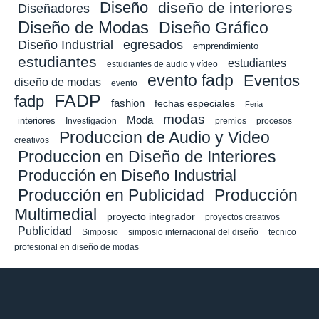
Diseño
diseño de interiores
Diseñadores
Diseño de Modas
Diseño Gráfico
Diseño Industrial
egresados
emprendimiento
estudiantes
estudiantes
estudiantes de audio y vídeo
evento fadp
Eventos
diseño de modas
evento
FADP
fadp
fashion
fechas especiales
Feria
modas
Moda
interiores
Investigacion
premios
procesos
Produccion de Audio y Video
creativos
Produccion en Diseño de Interiores
Producción en Diseño Industrial
Producción en Publicidad
Producción
Multimedial
proyecto integrador
proyectos creativos
Publicidad
Simposio
simposio internacional del diseño
tecnico
profesional en diseño de modas