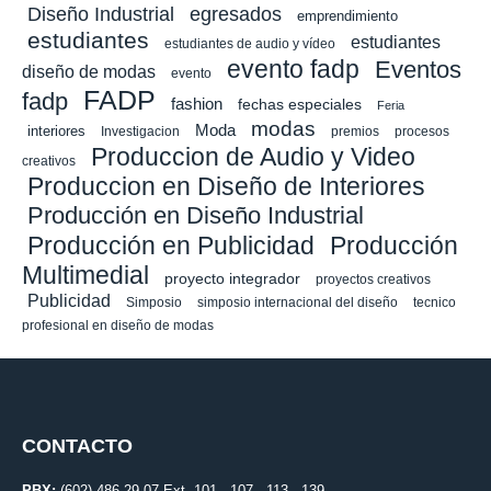
Diseño Industrial
egresados
emprendimiento
estudiantes
estudiantes
estudiantes de audio y vídeo
evento fadp
Eventos
diseño de modas
evento
FADP
fadp
fashion
fechas especiales
Feria
modas
Moda
interiores
Investigacion
premios
procesos
Produccion de Audio y Video
creativos
Produccion en Diseño de Interiores
Producción en Diseño Industrial
Producción en Publicidad
Producción
Multimedial
proyecto integrador
proyectos creativos
Publicidad
Simposio
simposio internacional del diseño
tecnico
profesional en diseño de modas
CONTACTO
PBX:
(602) 486 29 07 Ext. 101 - 107 - 113 - 139