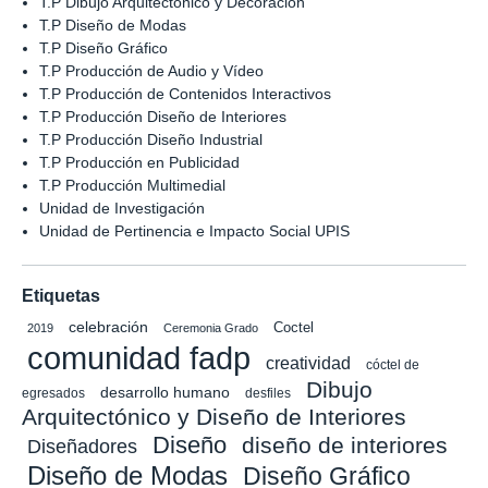
T.P Dibujo Arquitectónico y Decoración
T.P Diseño de Modas
T.P Diseño Gráfico
T.P Producción de Audio y Vídeo
T.P Producción de Contenidos Interactivos
T.P Producción Diseño de Interiores
T.P Producción Diseño Industrial
T.P Producción en Publicidad
T.P Producción Multimedial
Unidad de Investigación
Unidad de Pertinencia e Impacto Social UPIS
Etiquetas
celebración
Coctel
2019
Ceremonia Grado
comunidad fadp
creatividad
cóctel de
Dibujo
desarrollo humano
egresados
desfiles
Arquitectónico y Diseño de Interiores
Diseño
diseño de interiores
Diseñadores
Diseño de Modas
Diseño Gráfico