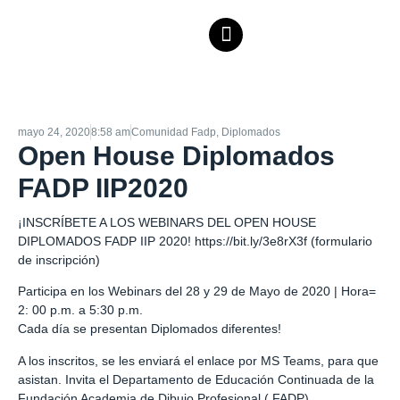
mayo 24, 2020
8:58 am
Comunidad Fadp
,
Diplomados
Open House Diplomados
FADP IIP2020
¡INSCRÍBETE A LOS WEBINARS DEL OPEN HOUSE
DIPLOMADOS FADP IIP 2020!
https://bit.ly/3e8rX3f
(formulario
de inscripción)
Participa en los Webinars del 28 y 29 de Mayo de 2020 | Hora=
2: 00 p.m. a 5:30 p.m.
Cada día se presentan Diplomados diferentes!
A los inscritos, se les enviará el enlace por MS Teams, para que
asistan. Invita el Departamento de Educación Continuada de la
Fundación Academia de Dibujo Profesional ( FADP)