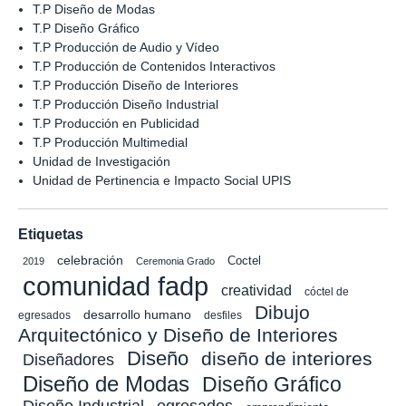
T.P Diseño de Modas
T.P Diseño Gráfico
T.P Producción de Audio y Vídeo
T.P Producción de Contenidos Interactivos
T.P Producción Diseño de Interiores
T.P Producción Diseño Industrial
T.P Producción en Publicidad
T.P Producción Multimedial
Unidad de Investigación
Unidad de Pertinencia e Impacto Social UPIS
Etiquetas
celebración
Coctel
2019
Ceremonia Grado
comunidad fadp
creatividad
cóctel de
Dibujo
desarrollo humano
egresados
desfiles
Arquitectónico y Diseño de Interiores
Diseño
diseño de interiores
Diseñadores
Diseño de Modas
Diseño Gráfico
Diseño Industrial
egresados