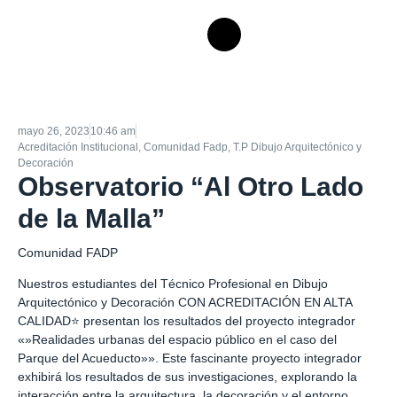
mayo 26, 2023
10:46 am
Acreditación Institucional
,
Comunidad Fadp
,
T.P Dibujo Arquitectónico y
Decoración
Observatorio “Al Otro Lado
de la Malla”
Comunidad FADP
Nuestros estudiantes del Técnico Profesional en Dibujo
Arquitectónico y Decoración CON ACREDITACIÓN EN ALTA
CALIDAD⭐️ presentan los resultados del proyecto integrador
«»Realidades urbanas del espacio público en el caso del
Parque del Acueducto»». Este fascinante proyecto integrador
exhibirá los resultados de sus investigaciones, explorando la
interacción entre la arquitectura, la decoración y el entorno