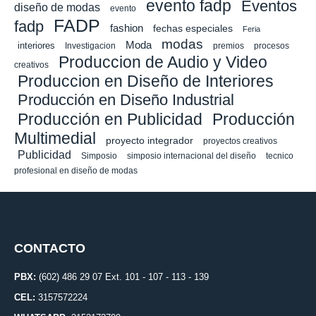
evento fadp
Eventos
diseño de modas
evento
FADP
fadp
fashion
fechas especiales
Feria
modas
Moda
interiores
Investigacion
premios
procesos
Produccion de Audio y Video
creativos
Produccion en Diseño de Interiores
Producción en Diseño Industrial
Producción en Publicidad
Producción
Multimedial
proyecto integrador
proyectos creativos
Publicidad
Simposio
simposio internacional del diseño
tecnico
profesional en diseño de modas
CONTACTO
PBX:
(602) 486 29 07 Ext. 101 - 107 - 113 - 139
CEL:
3157572224