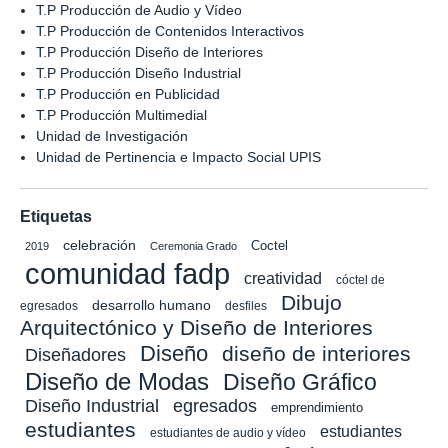
T.P Producción de Audio y Vídeo
T.P Producción de Contenidos Interactivos
T.P Producción Diseño de Interiores
T.P Producción Diseño Industrial
T.P Producción en Publicidad
T.P Producción Multimedial
Unidad de Investigación
Unidad de Pertinencia e Impacto Social UPIS
Etiquetas
celebración
Coctel
2019
Ceremonia Grado
comunidad fadp
creatividad
cóctel de
Dibujo
desarrollo humano
egresados
desfiles
Arquitectónico y Diseño de Interiores
Diseño
diseño de interiores
Diseñadores
Diseño de Modas
Diseño Gráfico
Diseño Industrial
egresados
emprendimiento
estudiantes
estudiantes
estudiantes de audio y vídeo