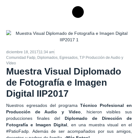
diciembre 18, 2017
11:34 am
Comunidad Fadp
,
Diplomados
,
Egresados
,
T.P Producción de Audio y
Vídeo
Muestra Visual Diplomado
de Fotografía e Imagen
Digital IIP2017
Nuestros egresados del programa
Técnico Profesional en
Producción de Audio y Video
, hicieron visibles sus
producciones finales del
Diplomado de Dirección de
Fotografía e Imagen Digital
, en una muestra visual en el
#PatioFadp. Además de ser acompañados por sus amigos,
docentes y padres de familia.
¡Más Fotos!