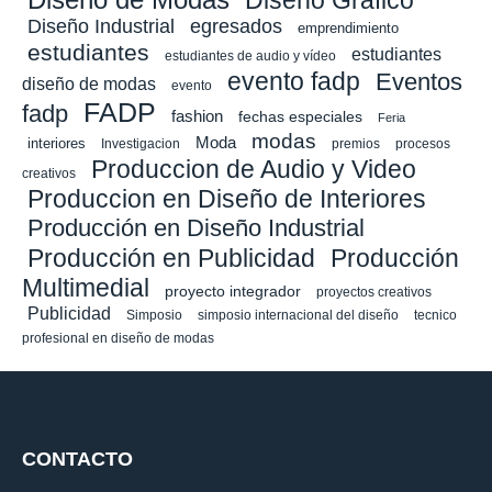
Diseño Gráfico
Diseño Industrial
egresados
emprendimiento
estudiantes
estudiantes
estudiantes de audio y vídeo
evento fadp
Eventos
diseño de modas
evento
FADP
fadp
fashion
fechas especiales
Feria
modas
Moda
interiores
Investigacion
premios
procesos
Produccion de Audio y Video
creativos
Produccion en Diseño de Interiores
Producción en Diseño Industrial
Producción en Publicidad
Producción
Multimedial
proyecto integrador
proyectos creativos
Publicidad
Simposio
simposio internacional del diseño
tecnico
profesional en diseño de modas
CONTACTO