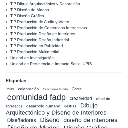
T.P Dibujo Arquitectónico y Decoración
T.P Diseño de Modas
T.P Diseño Gráfico
T.P Producción de Audio y Vídeo
T.P Producción de Contenidos Interactivos
T.P Producción Diseño de Interiores
T.P Producción Diseño Industrial
T.P Producción en Publicidad
T.P Producción Multimedial
Unidad de Investigación
Unidad de Pertinencia e Impacto Social UPIS
Etiquetas
celebración
Coctel
2019
Ceremonia Grado
comunidad fadp
creatividad
cóctel de
Dibujo
desarrollo humano
egresados
desfiles
Arquitectónico y Diseño de Interiores
Diseño
diseño de interiores
Diseñadores
Diseño de Modas