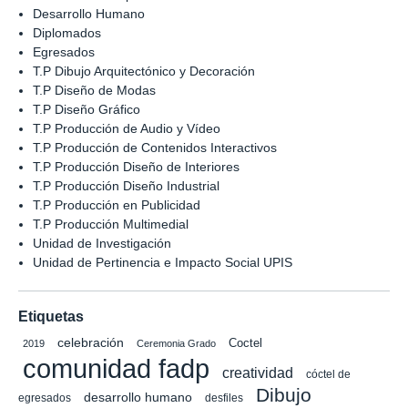
Desarrollo Humano
Diplomados
Egresados
T.P Dibujo Arquitectónico y Decoración
T.P Diseño de Modas
T.P Diseño Gráfico
T.P Producción de Audio y Vídeo
T.P Producción de Contenidos Interactivos
T.P Producción Diseño de Interiores
T.P Producción Diseño Industrial
T.P Producción en Publicidad
T.P Producción Multimedial
Unidad de Investigación
Unidad de Pertinencia e Impacto Social UPIS
Etiquetas
celebración
Coctel
2019
Ceremonia Grado
comunidad fadp
creatividad
cóctel de
Dibujo
desarrollo humano
egresados
desfiles