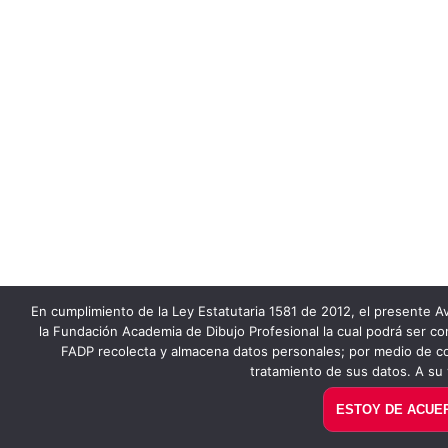
En cumplimiento de la Ley Estatutaria 1581 de 2012, el presente Av
la Fundación Academia de Dibujo Profesional la cual podrá ser co
FADP recolecta y almacena datos personales; por medio de co
tratamiento de sus datos. A su 
ESTOY DE ACUE
PAGUE AQUÍ EN LÍNEA