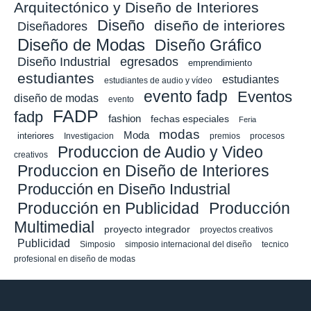
Arquitectónico y Diseño de Interiores
Diseño
diseño de interiores
Diseñadores
Diseño de Modas
Diseño Gráfico
Diseño Industrial
egresados
emprendimiento
estudiantes
estudiantes
estudiantes de audio y vídeo
evento fadp
Eventos
diseño de modas
evento
FADP
fadp
fashion
fechas especiales
Feria
modas
Moda
interiores
Investigacion
premios
procesos
Produccion de Audio y Video
creativos
Produccion en Diseño de Interiores
Producción en Diseño Industrial
Producción en Publicidad
Producción
Multimedial
proyecto integrador
proyectos creativos
Publicidad
Simposio
simposio internacional del diseño
tecnico
profesional en diseño de modas