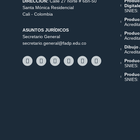
Produc
DIRECCIÓN:
Calle 27 norte # 6bn-50
Digital
Santa Mónica Residencial
SNIES:
Cali - Colombia
Producc
Acredit
ASUNTOS JURÍDICOS
Producc
Secretario General
Acredit
secretario.general@fadp.edu.co
Dibujo 
Acredit
Produc
SNIES:
Produc
SNIES: