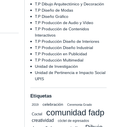
T.P Dibujo Arquitectónico y Decoración
T.P Diseño de Modas
T.P Diseño Gráfico
T.P Producción de Audio y Vídeo
T.P Producción de Contenidos
Interactivos
T.P Producción Diseño de Interiores
T.P Producción Diseño Industrial
T.P Producción en Publicidad
T.P Producción Multimedial
Unidad de Investigación
Unidad de Pertinencia e Impacto Social
UPIS
Etiquetas
celebración
2019
Ceremonia Grado
comunidad fadp
Coctel
creatividad
cóctel de egresados
Dibujo