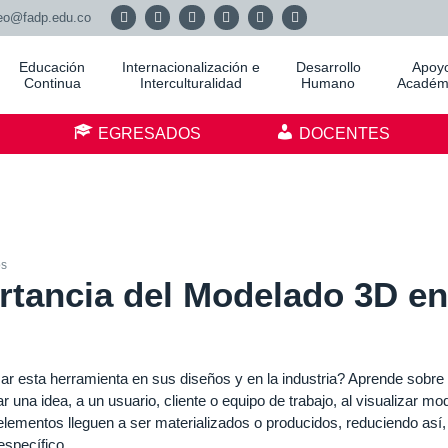
eo@fadp.edu.co
Educación
Internacionalización e
Desarrollo
Apoy
Continua
Interculturalidad
Humano
Académ
S
EGRESADOS
DOCENTES
os
rtancia del Modelado 3D en
r esta herramienta en sus diseños y en la industria? Aprende sobre
a idea, a un usuario, cliente o equipo de trabajo, al visualizar mo
 elementos lleguen a ser materializados o producidos, reduciendo así,
específico.