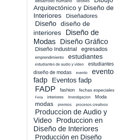
desarrollo humano
desfiles
Arquitectónico y Diseño de
Interiores
Diseñadores
Diseño
diseño de
Diseño de
interiores
Modas
Diseño Gráfico
Diseño Industrial
egresados
estudiantes
emprendimiento
estudiantes
estudiantes de audio y vídeo
evento
diseño de modas
evento
fadp
Eventos fadp
FADP
fashion
fechas especiales
Moda
interiores
Investigacion
Feria
modas
premios
procesos creativos
Produccion de Audio y
Video
Produccion en
Diseño de Interiores
Producción en Diseño