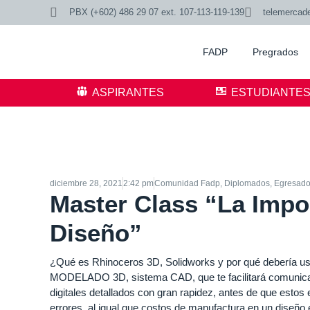
PBX (+602) 486 29 07 ext. 107-113-119-139
telemercad
FADP
Pregrados
ASPIRANTES
ESTUDIANTE
diciembre 28, 2021
2:42 pm
Comunidad Fadp
,
Diplomados
,
Egresad
Master Class “La Impo
Diseño”
¿Qué es Rhinoceros 3D, Solidworks y por qué debería usa
MODELADO 3D, sistema CAD, que te facilitará comunicar un
digitales detallados con gran rapidez, antes de que estos
errores, al igual que costos de manufactura en un diseño 