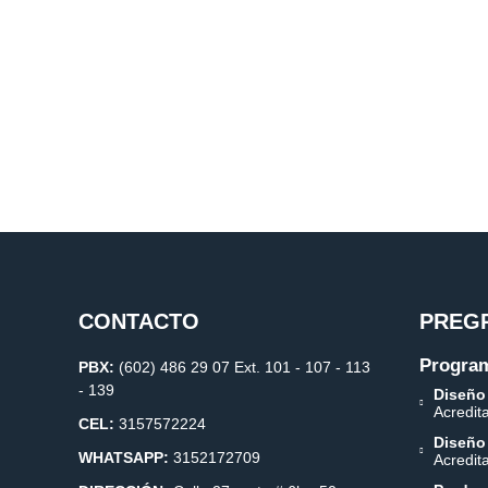
CONTACTO
PREG
Program
PBX:
(602) 486 29 07 Ext. 101 - 107 - 113
- 139
Diseño
Acredit
CEL:
3157572224
Diseño
WHATSAPP:
3152172709
Acredit