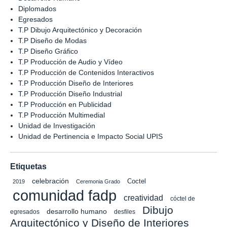
Diplomados
Egresados
T.P Dibujo Arquitectónico y Decoración
T.P Diseño de Modas
T.P Diseño Gráfico
T.P Producción de Audio y Vídeo
T.P Producción de Contenidos Interactivos
T.P Producción Diseño de Interiores
T.P Producción Diseño Industrial
T.P Producción en Publicidad
T.P Producción Multimedial
Unidad de Investigación
Unidad de Pertinencia e Impacto Social UPIS
Etiquetas
celebración
Coctel
2019
Ceremonia Grado
comunidad fadp
creatividad
cóctel de
Dibujo
desarrollo humano
egresados
desfiles
Arquitectónico y Diseño de Interiores