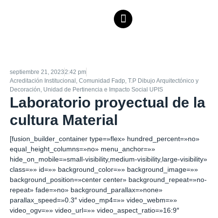
septiembre 21, 2023
2:42 pm
Acreditación Institucional
,
Comunidad Fadp
,
T.P Dibujo Arquitectónico y
Decoración
,
Unidad de Pertinencia e Impacto Social UPIS
Laboratorio proyectual de la
cultura Material
[fusion_builder_container type=»flex» hundred_percent=»no»
equal_height_columns=»no» menu_anchor=»»
hide_on_mobile=»small-visibility,medium-visibility,large-visibility»
class=»» id=»» background_color=»» background_image=»»
background_position=»center center» background_repeat=»no-
repeat» fade=»no» background_parallax=»none»
parallax_speed=»0.3″ video_mp4=»» video_webm=»»
video_ogv=»» video_url=»» video_aspect_ratio=»16:9″