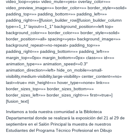
video_loop=»yes» video_mute=»yes» overlay_color=»»
video_preview_image=»» border_color=»» border_style=»solid»
padding_top=»» padding_bottom=»» padding_left=»»
padding_right=»»][fusion_builder_row][fusion_builder_column
type=»1_1″ layout=»1_1″ background_position=»left top»
background_color=»» border_color=»» border_style=»solid»
border_position=»all» spacing=»yes» background_image=»»
background_repeat=»no-repeat» padding_top=»»
padding_right=»» padding_bottom=»» padding_left=»»
margin_top=»0px» margin_bottom=»0px» class=»» id=»»
animation_type=»» animation_speed=»0.3″
animation_direction=»left» hide_on_mobile=»small-
visibility,medium-visibility,large-visibility» center_content=»no»
last=»true» min_height=»» hover_type=»none» link=»»
border_sizes_top=»» border_sizes_bottom=»»
border_sizes_left=»» border_sizes_right=»» first=»true»]
[fusion_text]
Invitamos a toda nuestra comunidad a la Biblioteca
Departamental donde se realizará la exposición del 21 al 29 de
septiembre en el Salón Principal la muestra de nuestros
Estudiantes del Programa Técnico Profesional en Dibujo