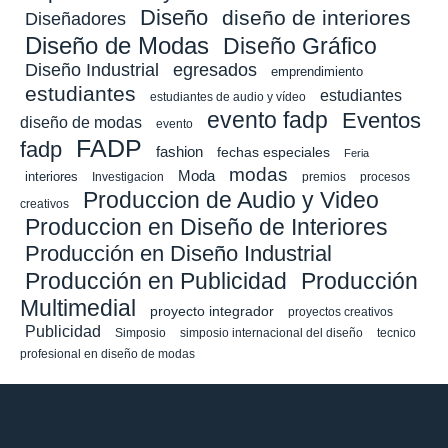
Diseño
diseño de interiores
Diseñadores
Diseño de Modas
Diseño Gráfico
Diseño Industrial
egresados
emprendimiento
estudiantes
estudiantes
estudiantes de audio y vídeo
evento fadp
Eventos
diseño de modas
evento
FADP
fadp
fashion
fechas especiales
Feria
modas
Moda
interiores
Investigacion
premios
procesos
Produccion de Audio y Video
creativos
Produccion en Diseño de Interiores
Producción en Diseño Industrial
Producción en Publicidad
Producción
Multimedial
proyecto integrador
proyectos creativos
Publicidad
Simposio
simposio internacional del diseño
tecnico
profesional en diseño de modas