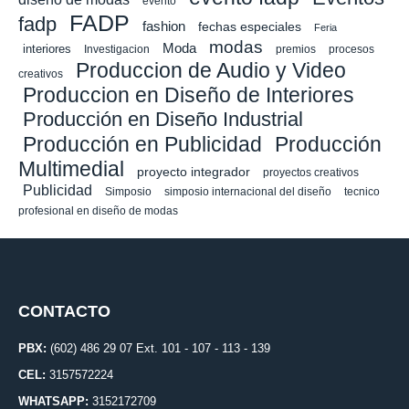
evento
FADP
fadp
fashion
fechas especiales
Feria
modas
Moda
interiores
Investigacion
premios
procesos
Produccion de Audio y Video
creativos
Produccion en Diseño de Interiores
Producción en Diseño Industrial
Producción en Publicidad
Producción
Multimedial
proyecto integrador
proyectos creativos
Publicidad
Simposio
simposio internacional del diseño
tecnico
profesional en diseño de modas
CONTACTO
PBX:
(602) 486 29 07 Ext. 101 - 107 - 113 - 139
CEL:
3157572224
WHATSAPP:
3152172709