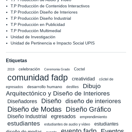
T.P Producción de Contenidos Interactivos
T.P Producción Diseño de Interiores
T.P Producción Diseño Industrial
T.P Producción en Publicidad
T.P Producción Multimedial
Unidad de Investigación
Unidad de Pertinencia e Impacto Social UPIS
Etiquetas
celebración
Coctel
2019
Ceremonia Grado
comunidad fadp
creatividad
cóctel de
Dibujo
desarrollo humano
egresados
desfiles
Arquitectónico y Diseño de Interiores
Diseño
diseño de interiores
Diseñadores
Diseño de Modas
Diseño Gráfico
Diseño Industrial
egresados
emprendimiento
estudiantes
estudiantes
estudiantes de audio y vídeo
evento fadp
Eventos
diseño de modas