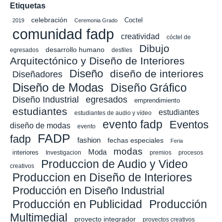
Etiquetas
celebración
Coctel
2019
Ceremonia Grado
comunidad fadp
creatividad
cóctel de
Dibujo
desarrollo humano
egresados
desfiles
Arquitectónico y Diseño de Interiores
Diseño
diseño de interiores
Diseñadores
Diseño de Modas
Diseño Gráfico
Diseño Industrial
egresados
emprendimiento
estudiantes
estudiantes
estudiantes de audio y vídeo
evento fadp
Eventos
diseño de modas
evento
FADP
fadp
fashion
fechas especiales
Feria
modas
Moda
interiores
Investigacion
premios
procesos
Produccion de Audio y Video
creativos
Produccion en Diseño de Interiores
Producción en Diseño Industrial
Producción en Publicidad
Producción
Multimedial
proyecto integrador
proyectos creativos