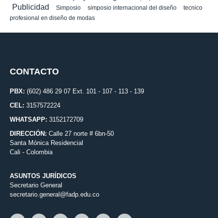
Publicidad
Simposio
simposio internacional del diseño
tecnico
profesional en diseño de modas
CONTACTO
PBX:
(602) 486 29 07 Ext. 101 - 107 - 113 - 139
CEL:
3157572224
WHATSAPP:
3152172709
DIRECCIÓN:
Calle 27 norte # 6bn-50
Santa Mónica Residencial
Cali - Colombia
ASUNTOS JURÍDICOS
Secretario General
secretario.general@fadp.edu.co