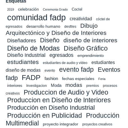
Etiquetas
celebración
Coctel
2019
Ceremonia Grado
comunidad fadp
creatividad
cóctel de
Dibujo
desarrollo humano
egresados
desfiles
Arquitectónico y Diseño de Interiores
Diseño
diseño de interiores
Diseñadores
Diseño de Modas
Diseño Gráfico
Diseño Industrial
egresados
emprendimiento
estudiantes
estudiantes
estudiantes de audio y vídeo
evento fadp
Eventos
diseño de modas
evento
FADP
fadp
fashion
fechas especiales
Feria
modas
Moda
interiores
Investigacion
premios
procesos
Produccion de Audio y Video
creativos
Produccion en Diseño de Interiores
Producción en Diseño Industrial
Producción en Publicidad
Producción
Multimedial
proyecto integrador
proyectos creativos