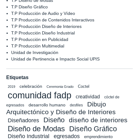
T.P Diseño de Modas
T.P Diseño Gráfico
T.P Producción de Audio y Vídeo
T.P Producción de Contenidos Interactivos
T.P Producción Diseño de Interiores
T.P Producción Diseño Industrial
T.P Producción en Publicidad
T.P Producción Multimedial
Unidad de Investigación
Unidad de Pertinencia e Impacto Social UPIS
Etiquetas
celebración
Coctel
2019
Ceremonia Grado
comunidad fadp
creatividad
cóctel de
Dibujo
desarrollo humano
egresados
desfiles
Arquitectónico y Diseño de Interiores
Diseño
diseño de interiores
Diseñadores
Diseño de Modas
Diseño Gráfico
Diseño Industrial
egresados
emprendimiento