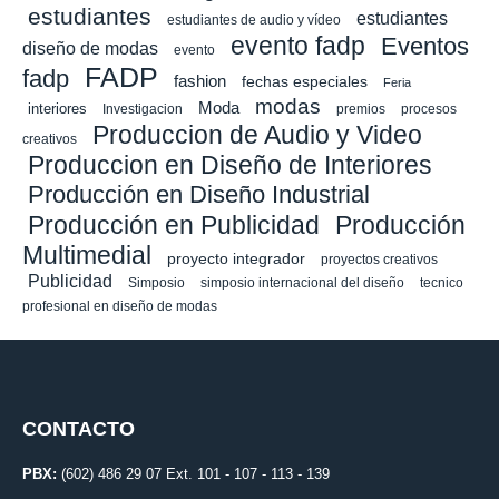
estudiantes
estudiantes
estudiantes de audio y vídeo
evento fadp
Eventos
diseño de modas
evento
FADP
fadp
fashion
fechas especiales
Feria
modas
Moda
interiores
Investigacion
premios
procesos
Produccion de Audio y Video
creativos
Produccion en Diseño de Interiores
Producción en Diseño Industrial
Producción en Publicidad
Producción
Multimedial
proyecto integrador
proyectos creativos
Publicidad
Simposio
simposio internacional del diseño
tecnico
profesional en diseño de modas
CONTACTO
PBX:
(602) 486 29 07 Ext. 101 - 107 - 113 - 139