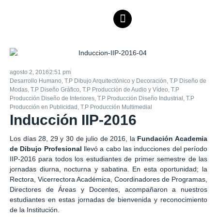
agosto 2, 2016
2:51 pm
Desarrollo Humano
,
T.P Dibujo Arquitectónico y Decoración
,
T.P Diseño de
Modas
,
T.P Diseño Gráfico
,
T.P Producción de Audio y Vídeo
,
T.P
Producción Diseño de Interiores
,
T.P Producción Diseño Industrial
,
T.P
Producción en Publicidad
,
T.P Producción Multimedial
Inducción IIP-2016
Los días 28, 29 y 30 de julio de 2016, la
Fundación Academia
de Dibujo Profesional
llevó a cabo las inducciones del período
IIP-2016 para todos los estudiantes de primer semestre de las
jornadas diurna, nocturna y sabatina. En esta oportunidad; la
Rectora, Vicerrectora Académica, Coordinadores de Programas,
Directores de Áreas y Docentes, acompañaron a nuestros
estudiantes en estas jornadas de bienvenida y reconocimiento
de la Institución.