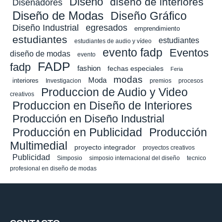
Diseño
diseño de interiores
Diseñadores
Diseño de Modas
Diseño Gráfico
Diseño Industrial
egresados
emprendimiento
estudiantes
estudiantes
estudiantes de audio y vídeo
evento fadp
Eventos
diseño de modas
evento
FADP
fadp
fashion
fechas especiales
Feria
modas
Moda
interiores
Investigacion
premios
procesos
Produccion de Audio y Video
creativos
Produccion en Diseño de Interiores
Producción en Diseño Industrial
Producción en Publicidad
Producción
Multimedial
proyecto integrador
proyectos creativos
Publicidad
Simposio
simposio internacional del diseño
tecnico
profesional en diseño de modas