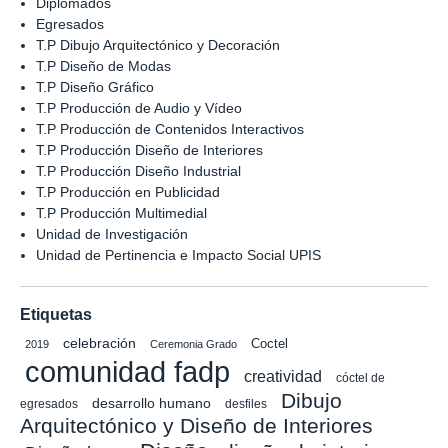
Diplomados
Egresados
T.P Dibujo Arquitectónico y Decoración
T.P Diseño de Modas
T.P Diseño Gráfico
T.P Producción de Audio y Vídeo
T.P Producción de Contenidos Interactivos
T.P Producción Diseño de Interiores
T.P Producción Diseño Industrial
T.P Producción en Publicidad
T.P Producción Multimedial
Unidad de Investigación
Unidad de Pertinencia e Impacto Social UPIS
Etiquetas
celebración
Coctel
2019
Ceremonia Grado
comunidad fadp
creatividad
cóctel de
Dibujo
desarrollo humano
egresados
desfiles
Arquitectónico y Diseño de Interiores