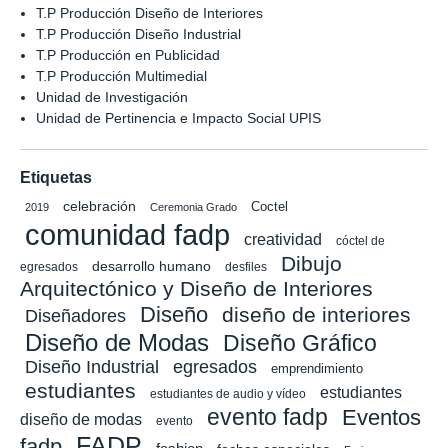
T.P Producción Diseño de Interiores
T.P Producción Diseño Industrial
T.P Producción en Publicidad
T.P Producción Multimedial
Unidad de Investigación
Unidad de Pertinencia e Impacto Social UPIS
Etiquetas
celebración
Coctel
2019
Ceremonia Grado
comunidad fadp
creatividad
cóctel de
Dibujo
desarrollo humano
egresados
desfiles
Arquitectónico y Diseño de Interiores
Diseño
diseño de interiores
Diseñadores
Diseño de Modas
Diseño Gráfico
Diseño Industrial
egresados
emprendimiento
estudiantes
estudiantes
estudiantes de audio y vídeo
evento fadp
Eventos
diseño de modas
evento
FADP
fadp