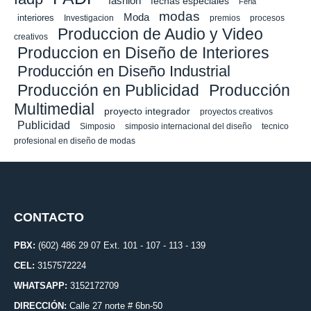
fashion
fechas especiales
Feria
modas
Moda
interiores
Investigacion
premios
procesos
Produccion de Audio y Video
creativos
Produccion en Diseño de Interiores
Producción en Diseño Industrial
Producción en Publicidad
Producción
Multimedial
proyecto integrador
proyectos creativos
Publicidad
Simposio
simposio internacional del diseño
tecnico
profesional en diseño de modas
CONTACTO
PBX:
(602) 486 29 07 Ext. 101 - 107 - 113 - 139
CEL:
3157572224
WHATSAPP:
3152172709
DIRECCIÓN:
Calle 27 norte # 6bn-50