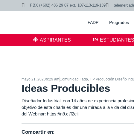
PBX (+602) 486 29 07 ext. 107-113-119-139
telemercad
FADP
Pregrados
ASPIRANTES
ESTUDIANTE
mayo 21, 2020
9:29 am
Comunidad Fadp
,
T.P Producción Diseño Indu
Ideas Producibles
Diseñador Industrial, con 14 años de experiencia profes
objetivo de esta charla es dar una mirada a la vida del di
del Webinar:
https://n9.cl/f2eij
Compartir en: