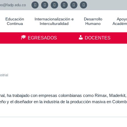
eo@fadp.edu.co
Educación
Internacionalización e
Desarrollo
Apoy
Continua
Interculturalidad
Humano
Académ
S
EGRESADOS
DOCENTES
strial
ional, ha trabajado con empresas colombianas como Rimax, Maderkit, 
seño y el diseñador en la industria de la producción masiva en Colombi