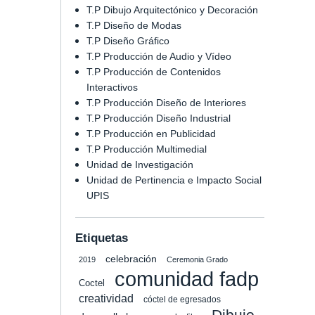
T.P Dibujo Arquitectónico y Decoración
T.P Diseño de Modas
T.P Diseño Gráfico
T.P Producción de Audio y Vídeo
T.P Producción de Contenidos
Interactivos
T.P Producción Diseño de Interiores
T.P Producción Diseño Industrial
T.P Producción en Publicidad
T.P Producción Multimedial
Unidad de Investigación
Unidad de Pertinencia e Impacto Social
UPIS
Etiquetas
celebración
2019
Ceremonia Grado
comunidad fadp
Coctel
creatividad
cóctel de egresados
Dibujo