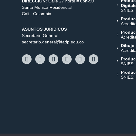
Produc
DIRECCIÓN:
Calle 27 norte # 6bn-50
Digital
Santa Mónica Residencial
SNIES:
Cali - Colombia
Producc
Acredit
ASUNTOS JURÍDICOS
Producc
Secretario General
Acredit
secretario.general@fadp.edu.co
Dibujo 
Acredit
Produc
SNIES:
Produc
SNIES: