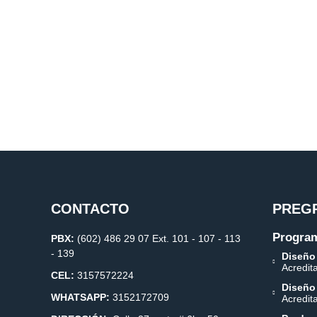
CONTACTO
PREG
Program
PBX:
(602) 486 29 07 Ext. 101 - 107 - 113
- 139
Diseño
Acredit
CEL:
3157572224
Diseño
WHATSAPP:
3152172709
Acredit