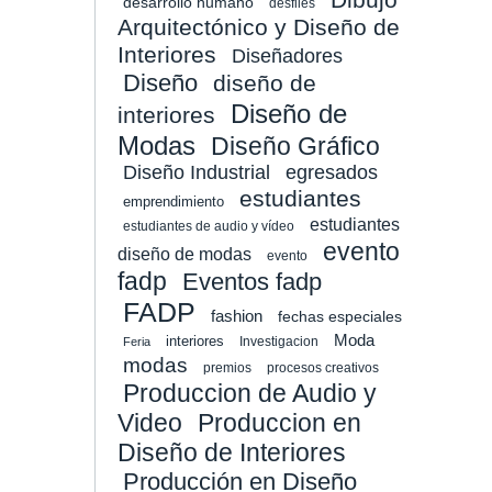
desarrollo humano
desfiles
Arquitectónico y Diseño de
Interiores
Diseñadores
Diseño
diseño de
Diseño de
interiores
Modas
Diseño Gráfico
Diseño Industrial
egresados
estudiantes
emprendimiento
estudiantes
estudiantes de audio y vídeo
evento
diseño de modas
evento
fadp
Eventos fadp
FADP
fashion
fechas especiales
Moda
interiores
Investigacion
Feria
modas
premios
procesos creativos
Produccion de Audio y
Video
Produccion en
Diseño de Interiores
Producción en Diseño